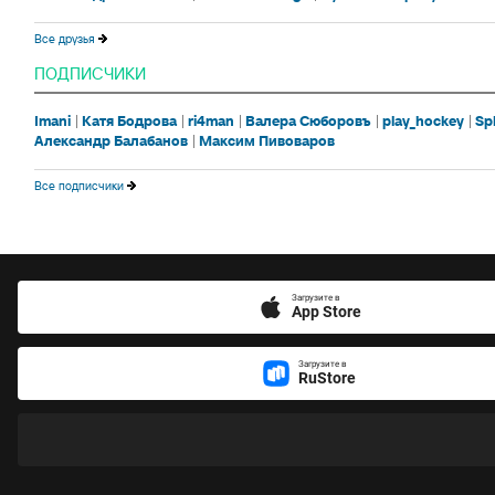
Все друзья
ПОДПИСЧИКИ
Imani
Катя Бодрова
ri4man
Валера Сюборовъ
play_hockey
Sp
Александр Балабанов
Максим Пивоваров
Все подписчики
Загрузите в
App Store
Загрузите в
RuStore