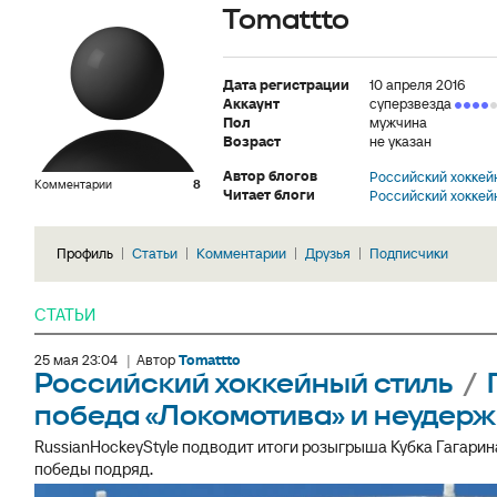
Tomattto
Дата регистрации
10 апреля 2016
Аккаунт
суперзвезда
Пол
мужчина
Возраст
не указан
Автор блогов
Российский хоккей
Комментарии
8
Читает блоги
Российский хоккей
Профиль
Статьи
Комментарии
Друзья
Подписчики
СТАТЬИ
25 мая 23:04
|
Автор
Tomattto
Российский хоккейный стиль
/
победа «Локомотива» и неудер
RussianHockeyStyle подводит итоги розыгрыша Кубка Гагарин
победы подряд.