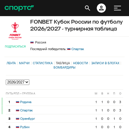
FONBET Кубок России по футболу
2026/2027 - турнирная таблица
Россия
ПОДПИСАТЬСЯ
Последний победитель:
Спартак
ЛЕНТА
МАТЧИ
СТАТИСТИКА
ТАБЛИЦА
НОВОСТИ
ЗАПИСИ В БЛОГАХ
БОМБАРДИРЫ
ПУТЬ РПЛ – ГРУППА A
М
В
Н
П
О
1
Родина
1
1
0
0
3
2
Спартак
1
1
0
0
3
3
Оренбург
1
0
0
1
0
4
Рубин
1
0
0
1
0