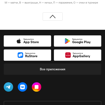
М — матчи, В — выигрыши, Н — ничьи, П — поражения, О — очки в турнире
Загрузите в
Загрузите в
App Store
Google Play
Загрузите в
Загрузите в
RuStore
AppGallery
Все приложения