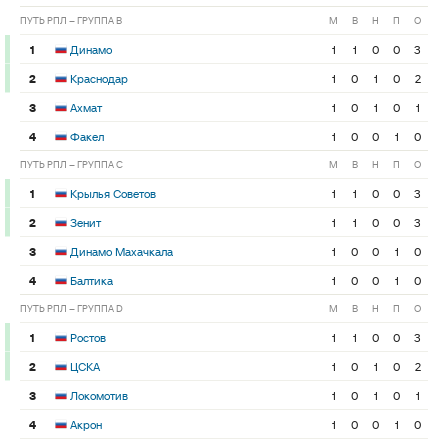
ПУТЬ РПЛ – ГРУППА B
М
В
Н
П
О
1
Динамо
1
1
0
0
3
2
Краснодар
1
0
1
0
2
3
Ахмат
1
0
1
0
1
4
Факел
1
0
0
1
0
ПУТЬ РПЛ – ГРУППА C
М
В
Н
П
О
1
Крылья Советов
1
1
0
0
3
2
Зенит
1
1
0
0
3
3
Динамо Махачкала
1
0
0
1
0
4
Балтика
1
0
0
1
0
ПУТЬ РПЛ – ГРУППА D
М
В
Н
П
О
1
Ростов
1
1
0
0
3
2
ЦСКА
1
0
1
0
2
3
Локомотив
1
0
1
0
1
4
Акрон
1
0
0
1
0