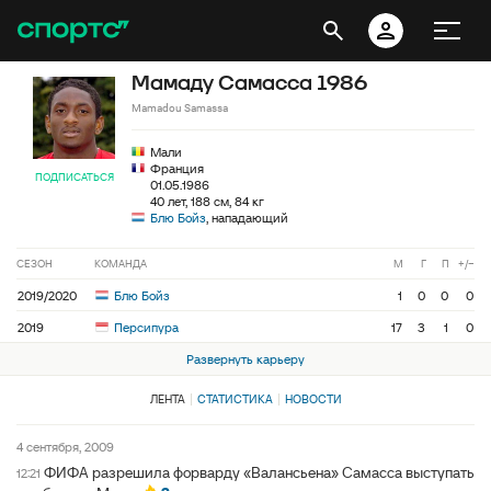
Мамаду Самасса 1986
Mamadou Samassa
Мали
Франция
ПОДПИСАТЬСЯ
01.05.1986
40 лет, 188 см, 84 кг
Блю Бойз
, нападающий
СЕЗОН
КОМАНДА
М
Г
П
+/−
2019/2020
Блю Бойз
1
0
0
0
2019
Персипура
17
3
1
0
Развернуть карьеру
ЛЕНТА
СТАТИСТИКА
НОВОСТИ
4 сентября, 2009
ФИФА разрешила форварду «Валансьена» Самасса выступать
12:21