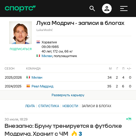
Лука Модрич - записи в блогах
Luka Modrić
Хорватия
09.09.1985
ПОДПИСАТЬСЯ
40 лет, 172 см, 66 кг
Милан
, полузащитник
СЕЗОН
КОМАНДА
М
Г
П
+/−
2025/2026
Милан
34
2
4
0
2024/2025
Реал Мадрид
35
2
6
0
Развернуть карьеру
ЛЕНТА
СТАТИСТИКА
НОВОСТИ
ЗАПИСИ В БЛОГАХ
+71
30 июля, 18:29
Внезапно: Бруну тренируется в футболке
3
Модрича. Хранит с ЧМ