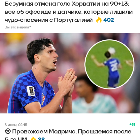
Безумная отмена гола Хорватии на 90+13:
все об офсайде и датчике, которые лишили
402
чудо-спасения с Португалией
Вы это видели?
+31
3 июля, 09:45
😢 Провожаем Модрича. Прощаемся после
38
5-го ЧМ