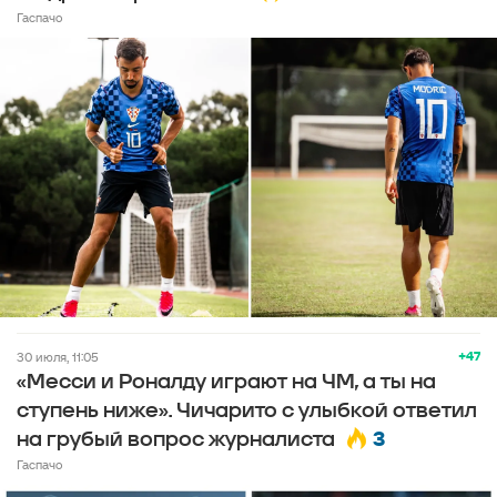
Гаспачо
+47
30 июля, 11:05
«Месси и Роналду играют на ЧМ, а ты на
ступень ниже». Чичарито с улыбкой ответил
3
на грубый вопрос журналиста
Гаспачо