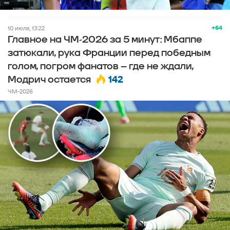
+64
10 июля, 13:22
Главное на ЧМ-2026 за 5 минут: Мбаппе
затюкали, рука Франции перед победным
голом, погром фанатов – где не ждали,
142
Модрич остается
ЧМ-2026