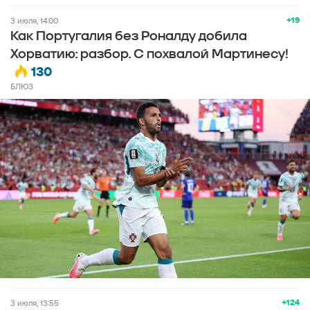
+19
3 июля, 14:00
Как Португалия без Роналду добила
Хорватию: разбор. С похвалой Мартинесу!
130
БЛЮЗ
+124
3 июля, 13:55