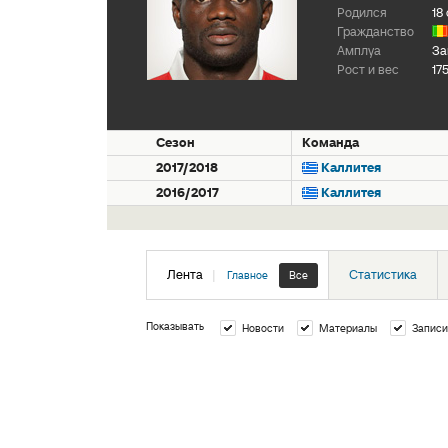
Родился
18
Гражданство
Амплуа
За
Рост и вес
17
Сезон
Команда
2017/2018
Каллитея
2016/2017
Каллитея
Лента
|
Статистика
Главное
Все
Показывать
Новости
Материалы
Записи