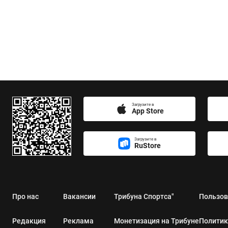
Загрузите в
App Store
Загрузите в
RuStore
Про нас
Вакансии
Трибуна Спортса"
Пользов
Редакция
Реклама
Монетизация на Трибуне
Политик