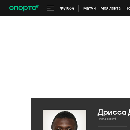
Футбол
Матчи
Моя лента
Но
Дрисса 
Drissa Diakité