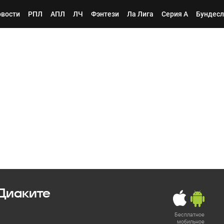
вости
РПЛ
АПЛ
ЛЧ
Фэнтези
Ла Лига
Серия А
Бундесл
Диаките
Бесплатное
мобильное