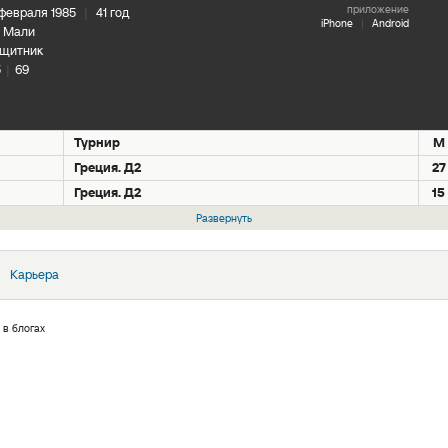
приложение
 февраля 1985
|
41 год
iPhone
|
Android
Мали
щитник
5
|
69
Турнир
М
Греция. Д2
27
Греция. Д2
15
Развернуть
Карьера
 в блогах