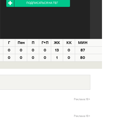
ПОДПИСАТЬСЯ НА ТЕГ
Г
Пен
П
Г+П
ЖК
КК
МИН
0
0
0
0
13
0
87
0
0
0
0
1
0
80
Реклама 18+
Реклама 18+