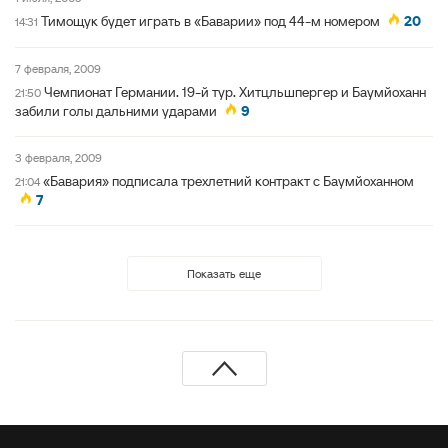
Тимощук будет играть в «Баварии» под 44-м номером
20
14:31
7 февраля, 2009
Чемпионат Германии. 19-й тур. Хитцльшпергер и Баумйоханн
21:50
забили голы дальними ударами
9
3 февраля, 2009
«Бавария» подписала трехлетний контракт с Баумйоханном
21:04
7
Показать еще