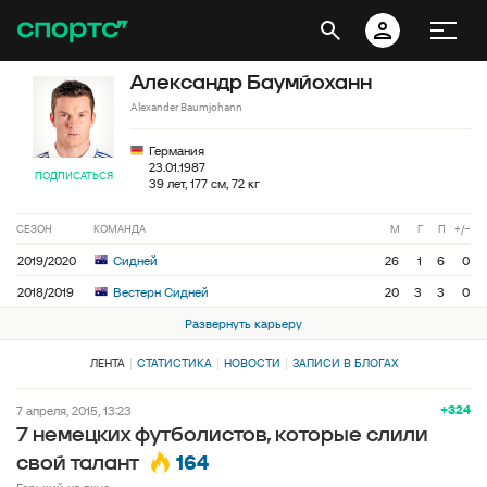
Александр Баумйоханн
Alexander Baumjohann
Германия
23.01.1987
ПОДПИСАТЬСЯ
39 лет, 177 см, 72 кг
СЕЗОН
КОМАНДА
М
Г
П
+/−
2019/2020
Сидней
26
1
6
0
2018/2019
Вестерн Сидней
20
3
3
0
Развернуть карьеру
ЛЕНТА
СТАТИСТИКА
НОВОСТИ
ЗАПИСИ В БЛОГАХ
+324
7 апреля, 2015, 13:23
7 немецких футболистов, которые слили
164
свой талант