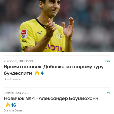
+35
21 августа, 2013, 15:33
Время отставок. Добавка ко второму туру
4
бундеслиги
Bundesmania
+7
8 июня, 2013, 22:50
Новичок № 4 - Александер Баумйоханн
16
Die Alte Dame