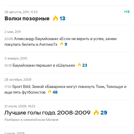
+13
29 августа, 2011, 11:33
Волки позорные
13
2 мая, 2011
Александр Баумйоханн: «Если не верить в успех, зачем
20:05
покупать билеты в Англию?»
9
3 января, 2010
Баумйоханн перешел в «Шальке»
23
15:19
28 октября, 2009
Sport Bild: Зимой «Баварию» могут покинуть Тони, Тимощук и
17:01
еще пять футболистов
48
21 июля, 2009, 14:23
29
Лучшие голы года. 2008-2009
Разборки в олимпийском Милане
1 июля, 2009