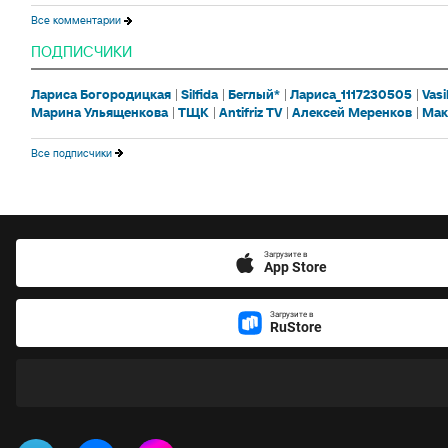
Все комментарии
ПОДПИСЧИКИ
Лариса Богородицкая
Silfida
Беглый*
Лариса_1117230505
Vasi
Марина Ульященкова
ТЩК
Antifriz TV
Алексей Меренков
Мак
Все подписчики
Загрузите в
App Store
Загрузите в
RuStore