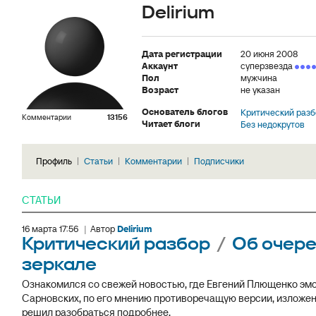
Delirium
Дата регистрации
20 июня 2008
Аккаунт
суперзвезда
Пол
мужчина
Возраст
не указан
Основатель блогов
Критический разб
Комментарии
13156
Читает блоги
Без недокрутов
Профиль
Статьи
Комментарии
Подписчики
СТАТЬИ
16 марта 17:56
|
Автор
Delirium
Критический разбор
/
Об очере
зеркале
Ознакомился со свежей новостью, где Евгений Плющенко эм
Сарновских, по его мнению противоречащую версии, изложен
решил разобраться подробнее.