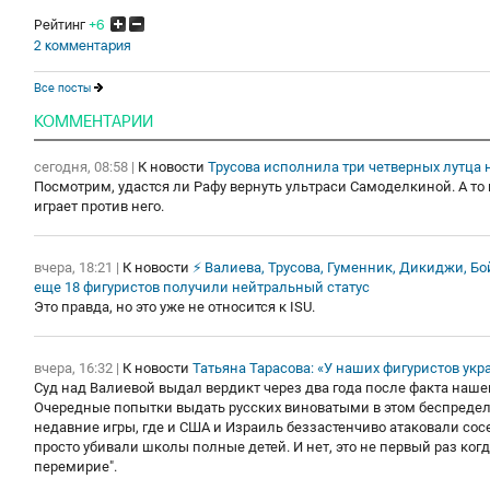
Рейтинг
+6
2 комментария
Все посты
КОММЕНТАРИИ
сегодня, 08:58
|
К новости
Трусова исполнила три четверных лутца 
Посмотрим, удастся ли Рафу вернуть ультраси Самоделкиной. А то 
играет против него.
вчера, 18:21
|
К новости
⚡ Валиева, Трусова, Гуменник, Дикиджи, Б
еще 18 фигуристов получили нейтральный статус
Это правда, но это уже не относится к ISU.
вчера, 16:32
|
К новости
Татьяна Тарасова: «У наших фигуристов укр
Суд над Валиевой выдал вердикт через два года после факта наше
Очередные попытки выдать русских виноватыми в этом беспредел
недавние игры, где и США и Израиль беззастенчиво атаковали сос
просто убивали школы полные детей. И нет, это не первый раз ког
перемирие".