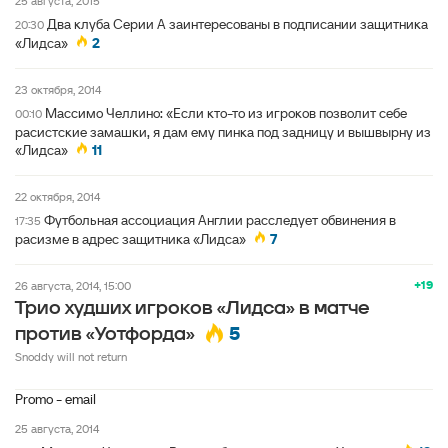
25 августа, 2015
Два клуба Серии А заинтересованы в подписании защитника
20:30
«Лидса»
2
23 октября, 2014
Массимо Челлино: «Если кто-то из игроков позволит себе
00:10
расистские замашки, я дам ему пинка под задницу и вышвырну из
«Лидса»
11
22 октября, 2014
Футбольная ассоциация Англии расследует обвинения в
17:35
расизме в адрес защитника «Лидса»
7
+19
26 августа, 2014, 15:00
Трио худших игроков «Лидса» в матче
5
против «Уотфорда»
Snoddy will not return
Promo - email
25 августа, 2014