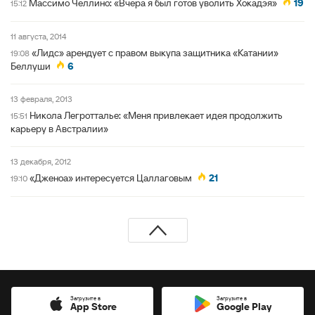
Массимо Челлино: «Вчера я был готов уволить Хокадэя»
19
15:12
11 августа, 2014
«Лидс» арендует с правом выкупа защитника «Катании»
19:08
Беллуши
6
13 февраля, 2013
Никола Легротталье: «Меня привлекает идея продолжить
15:51
карьеру в Австралии»
13 декабря, 2012
«Дженоа» интересуется Цаллаговым
21
19:10
Загрузите в
Загрузите в
App Store
Google Play