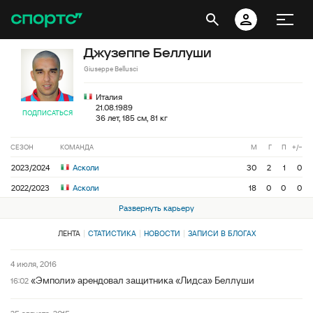
Джузеппе Беллуши
Giuseppe Bellusci
Италия
21.08.1989
ПОДПИСАТЬСЯ
36 лет, 185 см, 81 кг
СЕЗОН
КОМАНДА
М
Г
П
+/−
2023/2024
Асколи
30
2
1
0
2022/2023
Асколи
18
0
0
0
Развернуть карьеру
ЛЕНТА
СТАТИСТИКА
НОВОСТИ
ЗАПИСИ В БЛОГАХ
4 июля, 2016
«Эмполи» арендовал защитника «Лидса» Беллуши
16:02