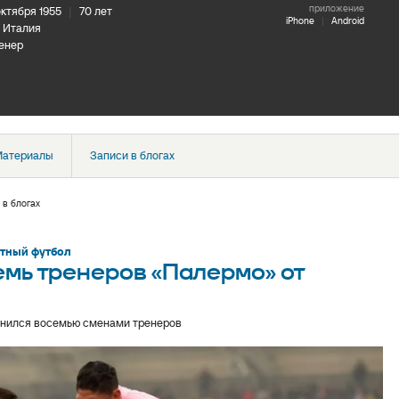
приложение
октября 1955
|
70 лет
iPhone
|
Android
Италия
енер
атериалы
Записи в блогах
 в блогах
тный футбол
семь тренеров «Палермо» от
омнился восемью сменами тренеров