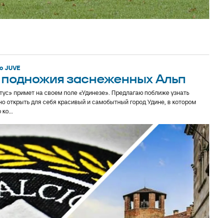
o JUVE
 у подножия заснеженных Альп
тус» примет на своем поле «Удинезе». Предлагаю поближе узнать
но открыть для себя красивый и самобытный город Удине, в котором
о...