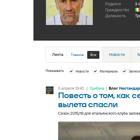
Родился
3 
Гражданство
Должность
Тр
Лента
|
Новости
М
Главное
Все
Показывать
Новости
Материалы
Записи
5 апреля 19:42
|
Трибуна
|
Блог
Нестандар
Повесть о том, как 
вылета спасли
Сезон 2015/16 для итальянского клуба зап