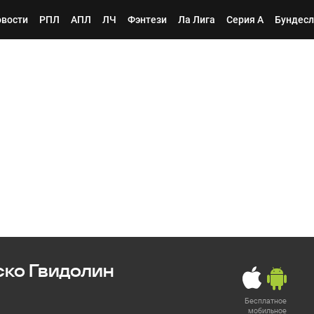
вости
РПЛ
АПЛ
ЛЧ
Фэнтези
Ла Лига
Серия А
Бундесл
ко Гвидолин
Бесплатное
мобильное