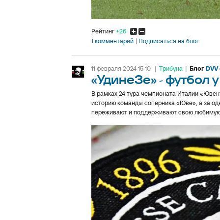
Рейтинг
+26
1 комментарий
Подписаться на блог
11 февраля 2024 15:10
|
Трибуна
|
Блог
DVV 
«УдинеЗе» - футбол
В рамках 24 тура чемпионата Италии «Ювен
историю команды соперника «Юве», а за од
переживают и поддерживают свою любимую к