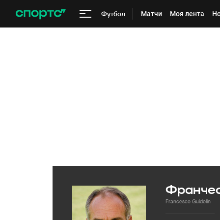
Футбол
Матчи
Моя лента
Но
Франчес
Francesco Guidolin