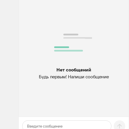
Нет сообщений
Будь первым! Напиши сообщение