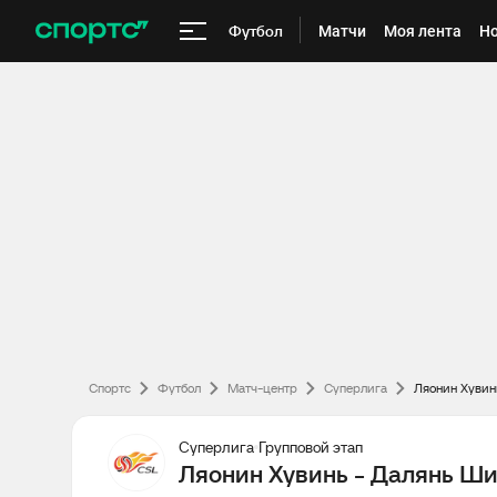
Футбол
Матчи
Моя лента
Но
Спортс
Футбол
Матч-центр
Суперлига
Ляонин Хувин
Суперлига
Групповой этап
Ляонин Хувинь - Далянь Ши