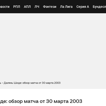
вости
РПЛ
АПЛ
ЛЧ
Фэнтези
Ла Лига
Серия А
Бундесл
ь - Далянь Шиде: обзор матча от 30 марта 2003
де: обзор матча от 30 марта 2003