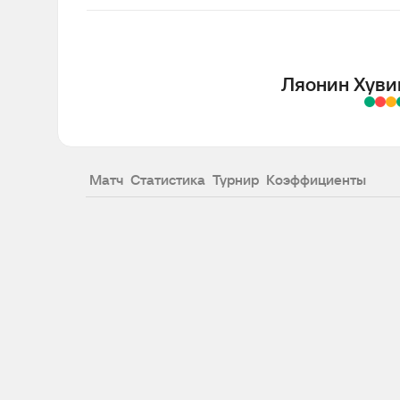
Ляонин Хуви
Матч
Статистика
Турнир
Коэффициенты