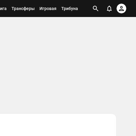
ига
Трансферы
Игровая
Трибуна