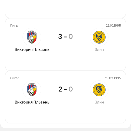
Лига 1
22.10.1995
3
-
0
Виктория Пльзень
Злин
Лига 1
19.03.1995
2
-
0
Виктория Пльзень
Злин