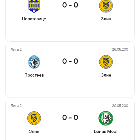
0
-
0
Нератовице
Злин
Лига 2
26.05.2001
0
-
0
Простеев
Злин
Лига 2
20.05.2001
0
-
0
Злин
Баник Мост