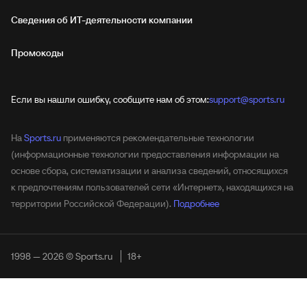
Сведения об ИТ‑деятельности компании
Промокоды
Если вы нашли ошибку, сообщите нам об этом:
support@sports.ru
На
Sports.ru
применяются рекомендательные технологии
(информационные технологии предоставления информации на
основе сбора, систематизации и анализа сведений, относящихся
к предпочтениям пользователей сети «Интернет», находящихся на
территории Российской Федерации).
Подробнее
1998 — 2026 © Sports.ru
18+