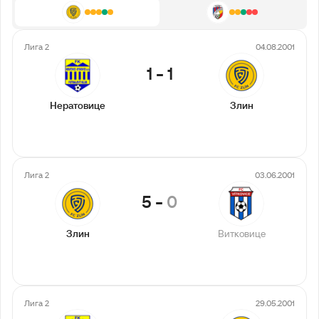
Лига 2
04.08.2001
1
-
1
Нератовице
Злин
Лига 2
03.06.2001
5
-
0
Злин
Витковице
Лига 2
29.05.2001