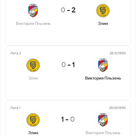
0
-
2
Виктория Пльзень
Злин
Лига 2
26.10.1999
0
-
1
Злин
Виктория Пльзень
Лига 1
28.04.1996
1
-
0
Злин
Виктория Пльзень