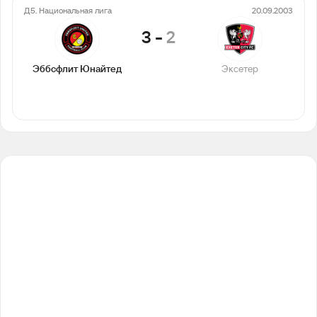
Д5. Национальная лига
20.09.2003
3
-
2
Эббсфлит Юнайтед
Эксетер