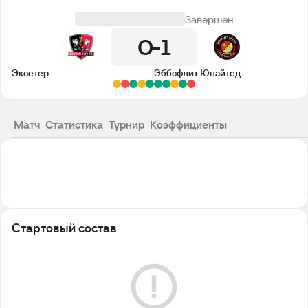
Завершен
0
1
Эксетер
Эббсфлит Юнайтед
Матч
Статистика
Турнир
Коэффициенты
Стартовый состав