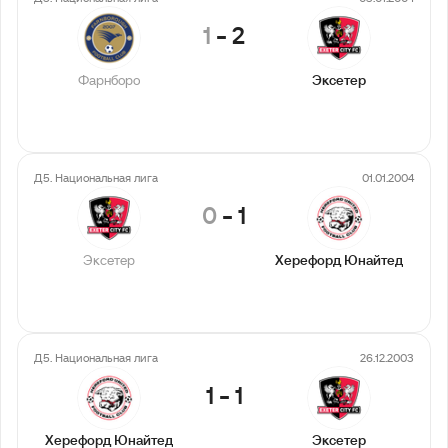
1
-
2
Фарнборо
Эксетер
Д5. Национальная лига
01.01.2004
0
-
1
Эксетер
Херефорд Юнайтед
Д5. Национальная лига
26.12.2003
1
-
1
Херефорд Юнайтед
Эксетер