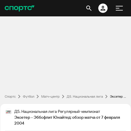
Спортс
Футбол
Матч-центр
Д5. Национальная лига
Эксетер - Эббсфлит Юнайтед: обзор матча от 7 февраля 2004
Д5. Национальная лига
Регулярный чемпионат
Эксетер - Эббсфлит Юнайтед: обзор матча от 7 февраля
2004