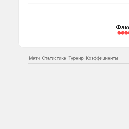
Фак
Матч
Статистика
Турнир
Коэффициенты