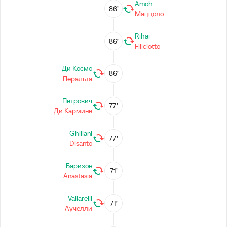
Amoh
86’
Маццоло
Rihai
86’
Filiciotto
Ди Космо
86’
Перальта
Петрович
77’
Ди Кармине
Ghillani
77’
Disanto
Баризон
71’
Anastasia
Vallarelli
71’
Аучелли