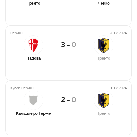
Тренто
Лекко
Серия С
26.08.2024
3
-
0
Падова
Тренто
Кубок. Серия C
17.08.2024
2
-
0
Кальдиеро Терме
Тренто