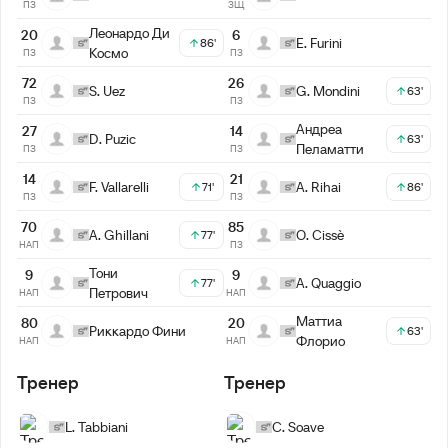
ПЗ
ЗЩ
Леонардо Ди
20
6
E. Furini
86'
Космо
ПЗ
ПЗ
72
26
S. Uez
G. Mondini
63'
ПЗ
ПЗ
Андреа
27
14
D. Puzic
63'
Пеламатти
ПЗ
ПЗ
14
21
F. Vallarelli
A. Rihai
71'
86'
ПЗ
ПЗ
70
85
A. Ghillani
O. Cissè
77'
НАП
ПЗ
Тони
9
9
A. Quaggio
77'
Петрович
НАП
НАП
Маттиа
80
20
Риккардо Фини
63'
Флорио
НАП
НАП
Тренер
Тренер
L. Tabbiani
C. Soave