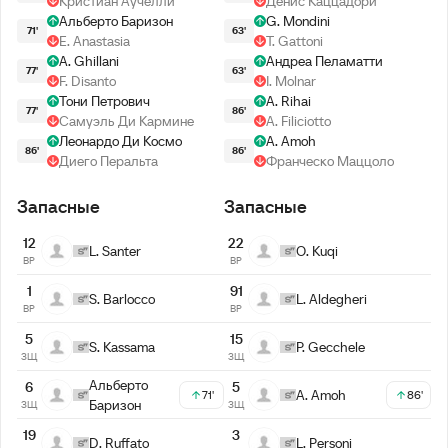
Кристиан Аучелли
Денис Каццадори
Альберто Баризон
G. Mondini
71'
63'
E. Anastasia
T. Gattoni
A. Ghillani
Андреа Пеламатти
77'
63'
F. Disanto
I. Molnar
Тони Петрович
A. Rihai
77'
86'
Самуэль Ди Кармине
A. Filiciotto
Леонардо Ди Космо
A. Amoh
86'
86'
Диего Перальта
Франческо Маццоло
Запасные
Запасные
12
22
L. Santer
O. Kuqi
ВР
ВР
1
91
S. Barlocco
L. Aldegheri
ВР
ВР
5
15
S. Kassama
P. Gecchele
ЗЩ
ЗЩ
Альберто
6
5
A. Amoh
71'
86'
Баризон
ЗЩ
ЗЩ
19
3
D. Ruffato
L. Personi