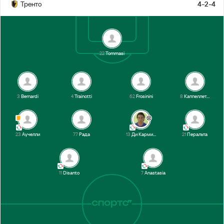
Тренто
4-2-4
1-й тайм
22
Tommasi
3
Bernardi
4
Trainotti
62
Frosinini
8
Каппеллетти
23
Аучелли
77
Рада
13
Ди Кармине
21
Перальта
11
Disanto
7
Anastasia