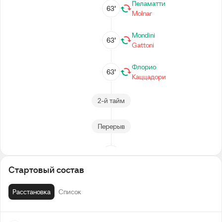
Пеламатти
63’
Molnar
Mondini
63’
Gattoni
Флорио
63’
Каццадори
2-й тайм
Перерыв
Ди Кармине
44’
Стартовый состав
Аучелли
Расстановка
Список
Gattoni