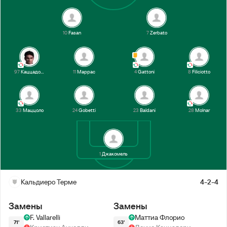
10
Fasan
7
Zerbato
97
Каццадори
11
Маррас
4
Gattoni
8
Filiciotto
33
Маццоло
24
Gobetti
23
Baldani
28
Molnar
1
Джакомель
Кальдиеро Терме
4-2-4
Замены
Замены
F. Vallarelli
Маттиа Флорио
71'
63'