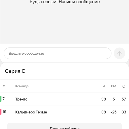
Будь первым! Напиши сообщение
Серия С
#
О
Команда
И
РМ
7
Тренто
38
5
57
19
Кальдиеро Терме
38
-25
33
Полная таблица