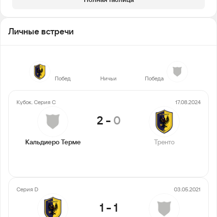
Личные встречи
0
2
1
Побед
Ничьи
Победа
Кубок. Серия C
17.08.2024
2
-
0
Кальдиеро Терме
Тренто
Серия D
03.05.2021
1
-
1