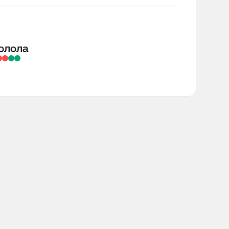
Тр
Ко
олола
-
Со
Конец мат
Гол!
Сантис
(
1
-
1
)
52’
2-й тайм
Перерыв
24’