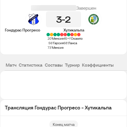
Завершен
3
2
Гондурас Прогресо
Хутикальпа
20'
Менсия
45+1'
Окампо
56'
Гарсия
68'
Ланса
73'
Менсия
Матч
Статистика
Составы
Турнир
Коэффициенты
Трансляция Гондурас Прогресо - Хутикальпа
Конец матча