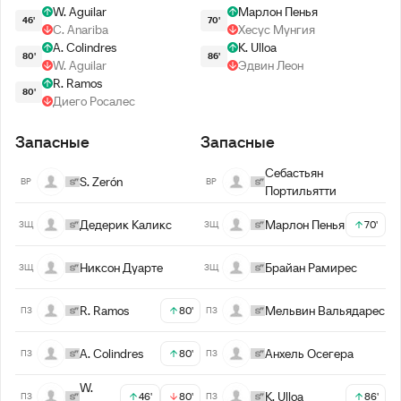
W. Aguilar
Марлон Пенья
46'
70'
C. Anariba
Хесус Мунгия
A. Colindres
K. Ulloa
80'
86'
W. Aguilar
Эдвин Леон
R. Ramos
80'
Диего Росалес
Запасные
Запасные
Себастьян
S. Zerón
ВР
ВР
Портильятти
Дедерик Каликс
Марлон Пенья
70'
ЗЩ
ЗЩ
Никсон Дуарте
Брайан Рамирес
ЗЩ
ЗЩ
R. Ramos
Мельвин Вальядарес
80'
ПЗ
ПЗ
A. Colindres
Анхель Осегера
80'
ПЗ
ПЗ
W.
K. Ulloa
46'
80'
86'
ПЗ
ПЗ