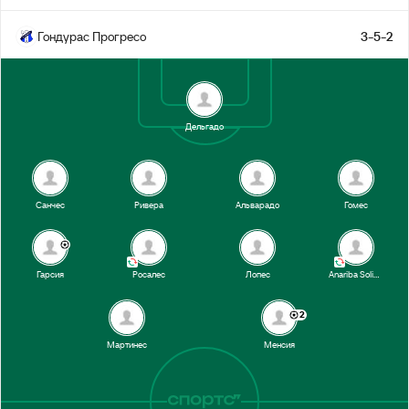
Гондурас Прогресо
3-5-2
Дельгадо
Санчес
Ривера
Альварадо
Гомес
Гарсия
Росалес
Лопес
Anariba Soliman
2
Мартинес
Менсия