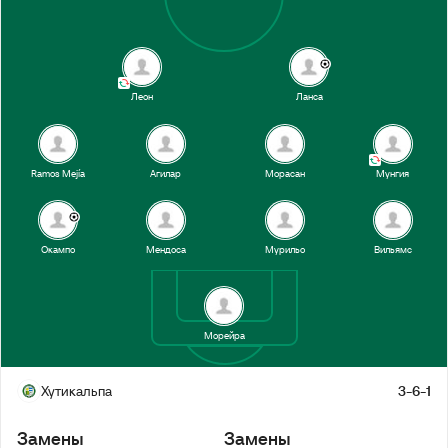
Леон
Ланса
Ramos Mejía
Агилар
Морасан
Мунгия
Окампо
Мендоса
Мурильо
Вильямс
Морейра
Хутикальпа
3-6-1
Замены
Замены