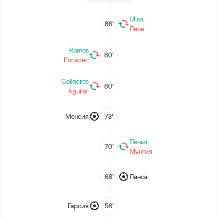
Ulloa
86’
Леон
Ramos
80’
Росалес
Colindres
80’
Aguilar
Менсия
73’
Пенья
70’
Мунгия
68’
Ланса
Гарсия
56’