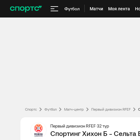
Футбол
Матчи
Моя лента
Но
Спортс
Футбол
Матч-центр
Первый дивизион RFEF
С
Первый дивизион RFEF
32 тур
Спортинг Хихон Б - Сельта 