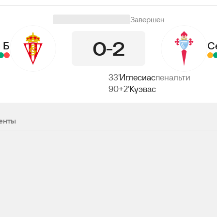
Завершен
0
2
 Б
С
33'
Иглесиас
пенальти
90+2'
Куэвас
енты