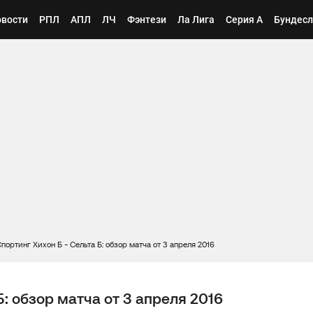
вости
РПЛ
АПЛ
ЛЧ
Фэнтези
Ла Лига
Серия А
Бундесл
портинг Хихон Б - Сельта Б: обзор матча от 3 апреля 2016
Б: обзор матча от 3 апреля 2016