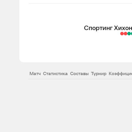
Спортинг Хихон
Матч
Статистика
Составы
Турнир
Коэффици