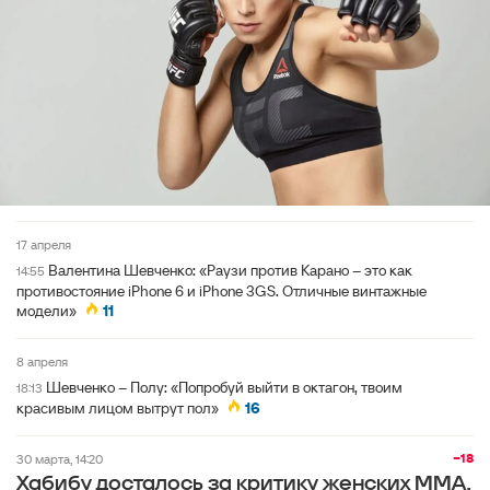
17 апреля
Валентина Шевченко: «Раузи против Карано – это как
14:55
противостояние iPhone 6 и iPhone 3GS. Отличные винтажные
модели»
11
8 апреля
Шевченко – Полу: «Попробуй выйти в октагон, твоим
18:13
красивым лицом вытрут пол»
16
−18
30 марта, 14:20
Хабибу досталось за критику женских ММА.