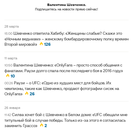
Валентина Шевченко.
Подпишитесь на новости прямо сейчас!
28 марта
Шевченко ответила Хабибу: «Женщины слабые? Скажи это
15:00
«Ночным ведьмам» – женскому бомбардировочному полку времен
Второй мировой»
126
11 марта
Валентина Шевченко: «OnlyFans – просто способ общения с
10:50
фанатами. Раузи долго спала после последнего боя в 2016 году»
10
Раузи – о UFC: «Одно из худших мест для бойцов. Их
00:26
чемпионы, такие как Шевченко, продают фотографии сисек на
OnlyFans»
26
26 января
Силва хочет бой с Шевченко в Белом доме: «UFC обещали мне
11:42
титульный бой в случае победы. Только из-за этого я согласилась
заменить Грассо»
2