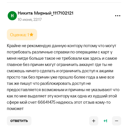
Никита Мирный_1117102121
10 июня, 22:17
Оценка: 1
Крайне не рекомендую данную контору потому что могут
потребовать различные справки по операциям с карт у
меня нигде больше такое не требовали как здесь и самое
главное без причин могут ограничить аккаунт где ты не
сможешь ничего сделать и ограничить доступ к акциям
просто так без причин уже прошло более года а мне все
так же пишут что разблокировать доступ не
предоставляется возможным и причины не указывают что
как по мне выделяет эту контору как одна из худший этой
сфере мой счет 66641475 надеюсь этот отзыв кому-то
поможет
+1
ОТВЕТИТЬ