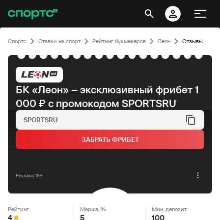
Спортс
Ставки на спорт
Рейтинг букмекеров
Леон
Отзывы
БК «Леон» – эксклюзивный фрибет 1
000 ₽ с промокодом SPORTSRU
SPORTSRU
ЗАБРАТЬ ФРИБЕТ
Реклама 18+
Рейтинг
Маржа, %
Мин. депозит
4
5
100