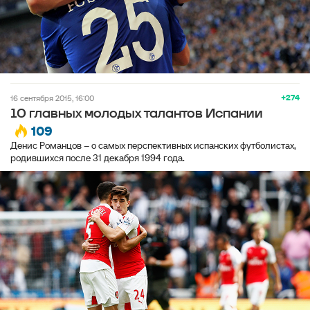
+274
16 сентября 2015, 16:00
10 главных молодых талантов Испании
109
Денис Романцов – о самых перспективных испанских футболистах,
родившихся после 31 декабря 1994 года.