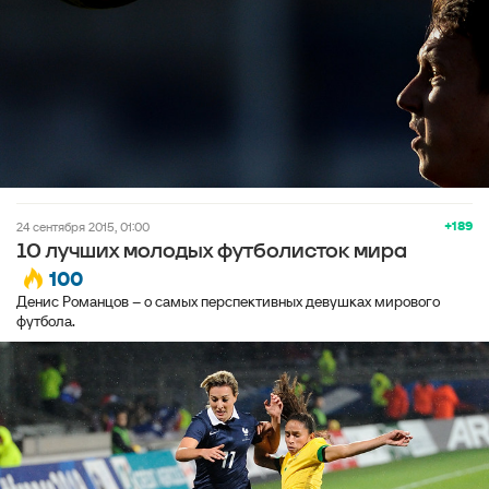
+189
24 сентября 2015, 01:00
10 лучших молодых футболисток мира
100
Денис Романцов – о самых перспективных девушках мирового
футбола.