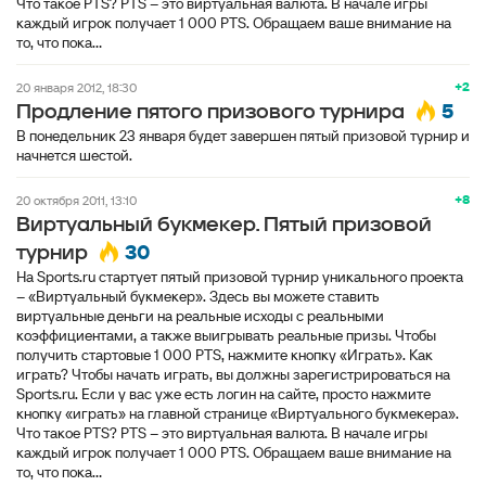
Что такое PTS? PTS – это виртуальная валюта. В начале игры
каждый игрок получает 1 000 PTS. Обращаем ваше внимание на
то, что пока...
+2
20 января 2012, 18:30
5
Продление пятого призового турнира
В понедельник 23 января будет завершен пятый призовой турнир и
начнется шестой.
+8
20 октября 2011, 13:10
Виртуальный букмекер. Пятый призовой
30
турнир
На Sports.ru стартует пятый призовой турнир уникального проекта
– «Виртуальный букмекер». Здесь вы можете ставить
виртуальные деньги на реальные исходы с реальными
коэффициентами, а также выигрывать реальные призы. Чтобы
получить стартовые 1 000 PTS, нажмите кнопку «Играть». Как
играть? Чтобы начать играть, вы должны зарегистрироваться на
Sports.ru. Если у вас уже есть логин на сайте, просто нажмите
кнопку «играть» на главной странице «Виртуального букмекера».
Что такое PTS? PTS – это виртуальная валюта. В начале игры
каждый игрок получает 1 000 PTS. Обращаем ваше внимание на
то, что пока...