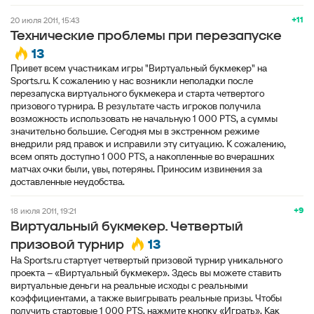
+11
20 июля 2011, 15:43
Технические проблемы при перезапуске
13
Привет всем участникам игры "Виртуальный букмекер" на
Sports.ru. К сожалению у нас возникли неполадки после
перезапуска виртуального букмекера и старта четвертого
призового турнира. В результате часть игроков получила
возможность использовать не начальную 1 000 PTS, а суммы
значительно большие. Сегодня мы в экстренном режиме
внедрили ряд правок и исправили эту ситуацию. К сожалению,
всем опять доступно 1 000 PTS, а накопленные во вчерашних
матчах очки были, увы, потеряны. Приносим извинения за
доставленные неудобства.
+9
18 июля 2011, 19:21
Виртуальный букмекер. Четвертый
13
призовой турнир
На Sports.ru стартует четвертый призовой турнир уникального
проекта – «Виртуальный букмекер». Здесь вы можете ставить
виртуальные деньги на реальные исходы с реальными
коэффициентами, а также выигрывать реальные призы. Чтобы
получить стартовые 1 000 PTS, нажмите кнопку «Играть». Как