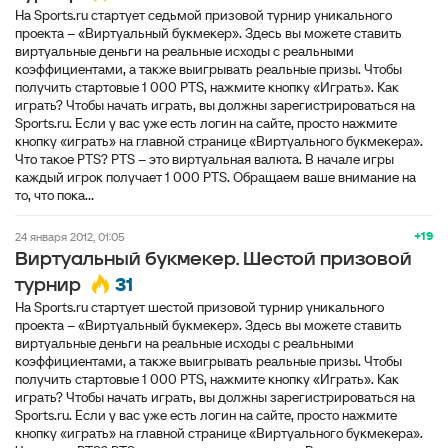
На Sports.ru стартует седьмой призовой турнир уникального
проекта – «Виртуальный букмекер». Здесь вы можете ставить
виртуальные деньги на реальные исходы с реальными
коэффициентами, а также выигрывать реальные призы. Чтобы
получить стартовые 1 000 PTS, нажмите кнопку «Играть». Как
играть? Чтобы начать играть, вы должны зарегистрироваться на
Sports.ru. Если у вас уже есть логин на сайте, просто нажмите
кнопку «играть» на главной странице «Виртуального букмекера».
Что такое PTS? PTS – это виртуальная валюта. В начале игры
каждый игрок получает 1 000 PTS. Обращаем ваше внимание на
то, что пока...
+19
24 января 2012, 01:05
Виртуальный букмекер. Шестой призовой
31
турнир
На Sports.ru стартует шестой призовой турнир уникального
проекта – «Виртуальный букмекер». Здесь вы можете ставить
виртуальные деньги на реальные исходы с реальными
коэффициентами, а также выигрывать реальные призы. Чтобы
получить стартовые 1 000 PTS, нажмите кнопку «Играть». Как
играть? Чтобы начать играть, вы должны зарегистрироваться на
Sports.ru. Если у вас уже есть логин на сайте, просто нажмите
кнопку «играть» на главной странице «Виртуального букмекера».