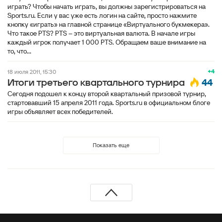
играть? Чтобы начать играть, вы должны зарегистрироваться на
Sports.ru. Если у вас уже есть логин на сайте, просто нажмите
кнопку «играть» на главной странице «Виртуального букмекера».
Что такое PTS? PTS – это виртуальная валюта. В начале игры
каждый игрок получает 1 000 PTS. Обращаем ваше внимание на
то, что...
+4
18 июля 2011, 15:30
44
Итоги третьего квартального турнира
Сегодня подошел к концу второй квартальный призовой турнир,
стартовавший 15 апреля 2011 года. Sports.ru в официальном блоге
игры объявляет всех победителей.
Показать еще