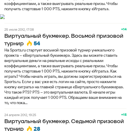
коэффициентами, а также выигрывать реальные призы. Чтобы
+14
25 июля 2012, 17:08
Виртуальный букмекер. Восьмой призовой
54
турнир
На Sports.ru стартует восьмой призовой турнир уникального
проекта – «Виртуальный букмекер». Здесь вы можете ставить
виртуальные деньги на реальные исходы с реальными
коэффициентами, а также выигрывать реальные призы. Чтобы
получить стартовые 1 000 PTS, нажмите кнопку «Играть». Как
играть? Чтобы начать играть, вы должны зарегистрироваться на
Sports.ru. Если у вас уже есть логин на сайте, просто нажмите
кнопку «играть» на главной странице «Виртуального букмекера».
Что такое PTS? PTS – это виртуальная валюта. В начале игры
каждый игрок получает 1 000 PTS. Обращаем ваше внимание на
то, что пока...
+15
24 апреля 2012, 19:25
Виртуальный букмекер. Седьмой призовой
28
турнир