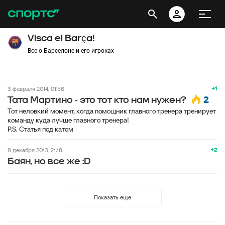
Visca el Barça!
Все о Барселоне и его игроках
+1
3 февраля 2014, 01:56
2
Тата Мартино - это тот кто нам нужен?
Тот неловкий момент, когда помощник главного тренера тренирует
команду куда лучше главного тренера!
P.S. Статья под катом
+2
8 декабря 2013, 21:18
Баян, но все же :D
Показать еще