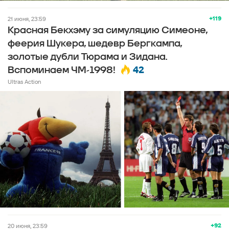
+119
21 июня, 23:59
Красная Бекхэму за симуляцию Симеоне,
феерия Шукера, шедевр Бергкампа,
золотые дубли Тюрама и Зидана.
42
Вспоминаем ЧМ-1998!
Ultras Action
+92
20 июня, 23:59