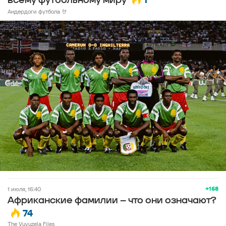
всему футбольному миру
Андердоги футбола 🤘
+168
1 июля, 16:40
Африканские фамилии – что они означают?
74
The Vuvuzela Files