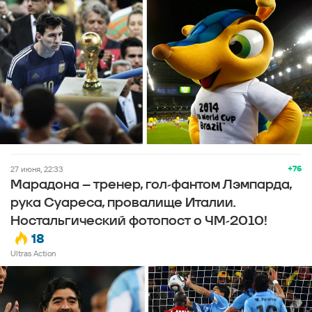
+76
27 июня, 22:33
Марадона – тренер, гол-фантом Лэмпарда,
рука Суареса, провалище Италии.
Ностальгический фотопост о ЧМ-2010!
18
Ultras Action