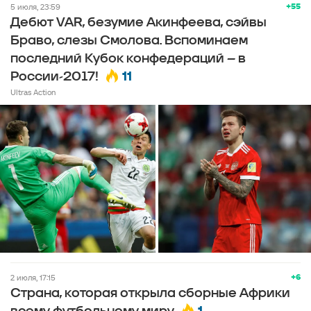
+55
5 июля, 23:59
Дебют VAR, безумие Акинфеева, сэйвы
Браво, слезы Смолова. Вспоминаем
последний Кубок конфедераций – в
11
России-2017!
Ultras Action
+6
2 июля, 17:15
Страна, которая открыла сборные Африки
1