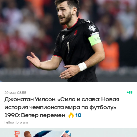
+18
29 мая, 08:55
Джонатан Уилсон. «Сила и слава: Новая
история чемпионата мира по футболу»
10
1990: Ветер перемен
helluo librorum