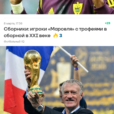
+29
8 марта, 17:36
Сборники: игроки «Марселя» с трофеями в
3
сборной в XXI веке
Футбольный IQ