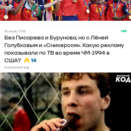
+63
16 июля, 17:49
Без Писарева и Бурунова, но с Лёней
Голубковым и «Сникерсом». Какую рекламу
показывали по ТВ во время ЧМ-1994 в
14
США?
Культурный код