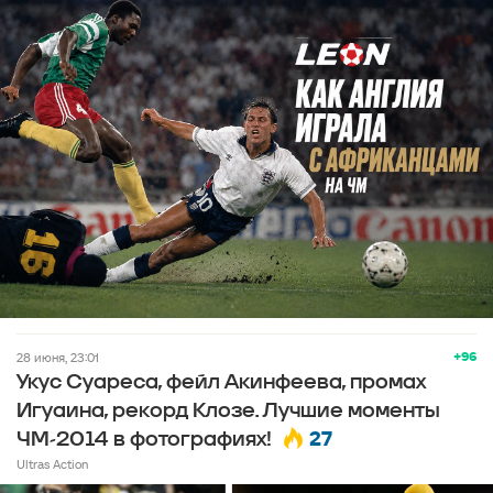
+96
28 июня, 23:01
Укус Суареса, фейл Акинфеева, промах
Игуаина, рекорд Клозе. Лучшие моменты
27
ЧМ-2014 в фотографиях!
Ultras Action