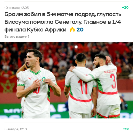
+20
10 января, 12:05
Браим забил в 5-м матче подряд, глупость
Биссума помогла Сенегалу. Главное в 1/4
20
финала Кубка Африки
Вы это видели?
+19
5 января, 12:10