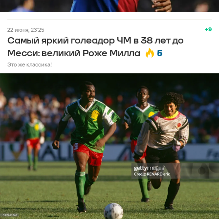
+9
22 июня, 23:25
Самый яркий голеадор ЧМ в 38 лет до
5
Месси: великий Роже Милла
Это же классика!