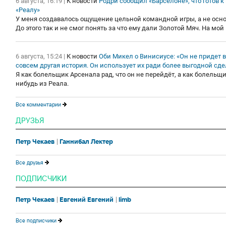
6 августа, 16:19
|
К новости
Родри сообщил «Барселоне», что готов к
«Реалу»
У меня создавалось ощущение цельной командной игры, а не осно
До этого так и не смог понять за что ему дали Золотой Мяч. На мо
6 августа, 15:24
|
К новости
Оби Микел о Винисиусе: «Он не придет в
совсем другая история. Он использует их ради более выгодной сд
Я как болельщик Арсенала рад, что он не перейдёт, а как болельщи
нибудь из Реала.
Все комментарии
ДРУЗЬЯ
Петр Чекаев
Ганнибал Лектер
Все друзья
ПОДПИСЧИКИ
Петр Чекаев
Евгений Евгений
limb
Все подписчики