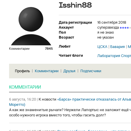
Isshin88
Дата регистрации
16 сентября 2018
Аккаунт
суперзвезда
Пол
я не знаю
Возраст
не указан
Любит
ЦСКА
Бавария
М
Комментарии
7845
Читает блоги
Лаборатория Спор
Профиль
Комментарии
Друзья
Подписчики
КОММЕНТАРИИ
6 августа, 16:20
|
К новости
«Барса» практически отказалась от Альв
Моретто)
А как же знаменитые рычаги? Неужели Лапортыс не заложит ещё ч
особо нужного игрока вместо того, чтобы гасить долг?