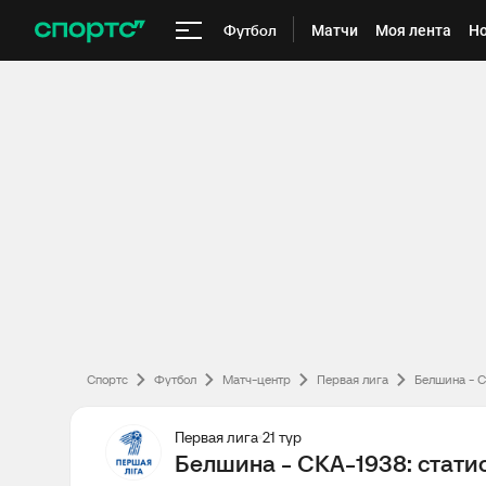
Футбол
Матчи
Моя лента
Но
Спортс
Футбол
Матч-центр
Первая лига
Белшина - 
Первая лига
21 тур
Белшина - СКА-1938: стати