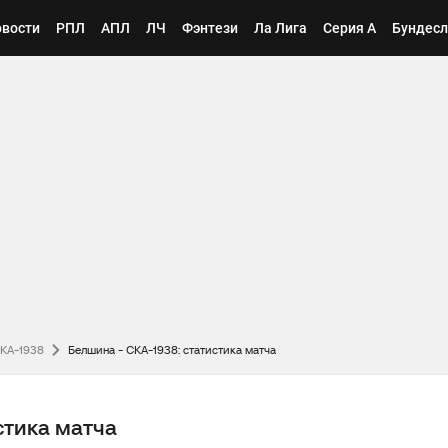
вости
РПЛ
АПЛ
ЛЧ
Фэнтези
Ла Лига
Серия А
Бундесл
СКА-1938
Белшина - СКА-1938: статистика матча
стика матча