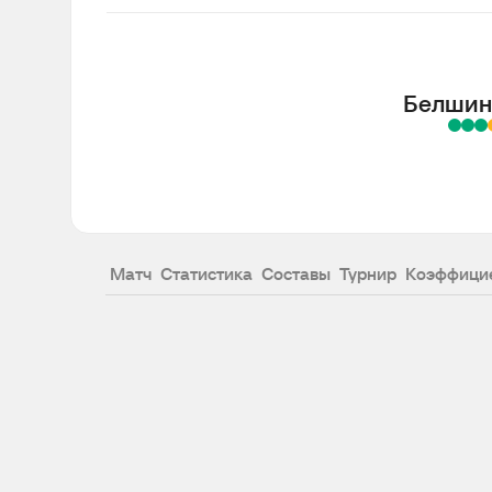
Белшин
Матч
Статистика
Составы
Турнир
Коэффици