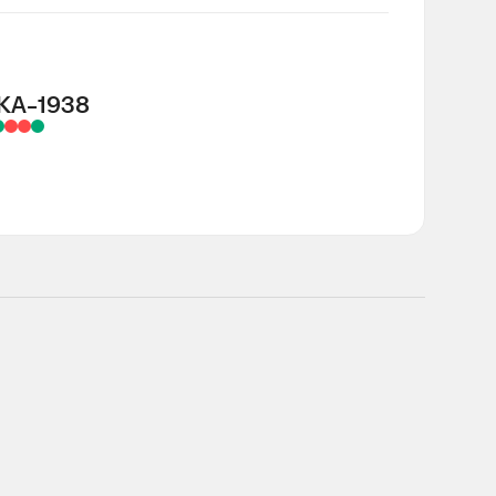
Пр
ма
КА-1938
Бе
Резу
про
игры
в
турн
«Пер
лига
Бел
–