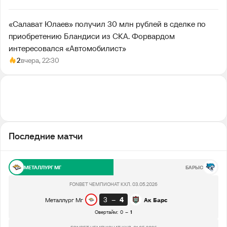
«Салават Юлаев» получил 30 млн рублей в сделке по
приобретению Бландиси из СКА. Форвардом
интересовался «Автомобилист»
2
вчера, 22:30
Последние матчи
МЕТАЛЛУРГ МГ
БАРЫС
FONBET ЧЕМПИОНАТ КХЛ. 03.05.2026
3
–
4
Металлург Мг
Ак Барс
Овертайм:
0
–
1