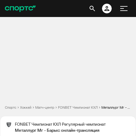
Спортс
Хоккей
Матч-центр
FONBET Чемпионат КХЛ
Металлург Мг - Барыс: онлайн-трансляция
FONBET Чемпионат КХЛ
Регулярный чемпионат
Металлург Мг - Барыс: онлайн-трансляция