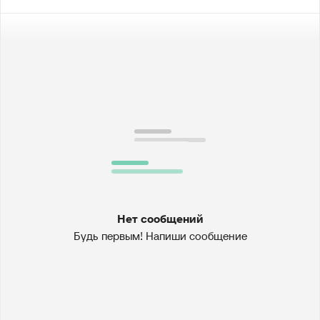
Нет сообщений
Будь первым! Напиши сообщение