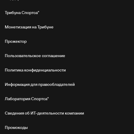
Трибуна Спортса"
Монетизация на Трибуне
Прожектор
Пользовательское соглашение
Политика конфиденциальности
Информация для правообладателей
Лаборатория Спортса"
Сведения об ИТ‑деятельности компании
Промокоды