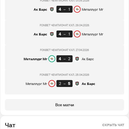
FONBET ЧЕМПИОНАТ КХЛ. 01.05.2026
4
–
1
Ак Барс
Металлург Мг
FONBET ЧЕМПИОНАТ КХЛ. 29.04.2026
4
–
1
Ак Барс
Металлург Мг
FONBET ЧЕМПИОНАТ КХЛ. 27.04.2026
4
–
2
Металлург Мг
Ак Барс
FONBET ЧЕМПИОНАТ КХЛ. 25.04.2026
2
–
5
Металлург Мг
Ак Барс
Все матчи
Чат
СКРЫТЬ ЧАТ