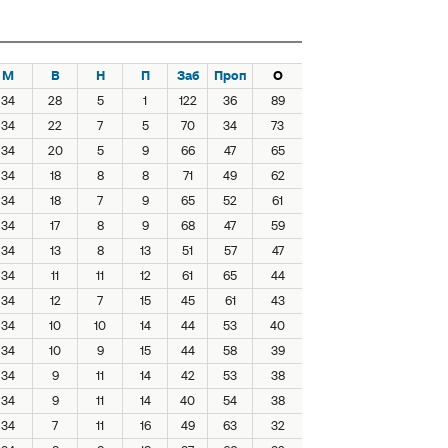
М
В
Н
П
Заб
Проп
О
34
28
5
1
122
36
89
34
22
7
5
70
34
73
34
20
5
9
66
47
65
34
18
8
8
71
49
62
34
18
7
9
65
52
61
34
17
8
9
68
47
59
34
13
8
13
51
57
47
34
11
11
12
61
65
44
34
12
7
15
45
61
43
34
10
10
14
44
53
40
34
10
9
15
44
58
39
34
9
11
14
42
53
38
34
9
11
14
40
54
38
34
7
11
16
49
63
32