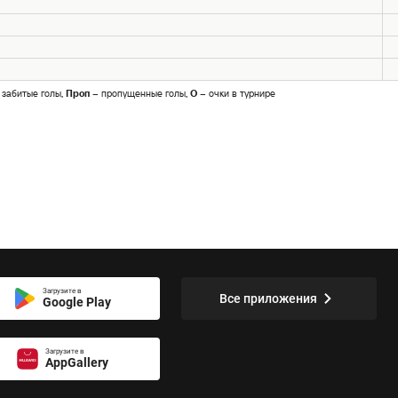
 забитые голы,
Проп
– пропущенные голы,
О
– очки в турнире
Загрузите в
Все приложения
Google Play
Загрузите в
AppGallery