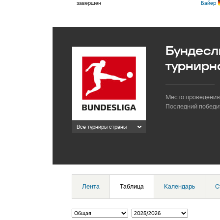
завершен
Байер
Бундесл
турнирн
Место проведения
Последний победи
Все турниры страны
Лента
Таблица
Календарь
С