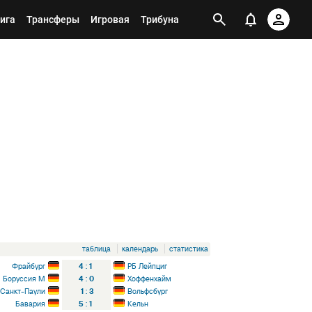
ига
Трансферы
Игровая
Трибуна
таблица
календарь
статистика
Фрайбург
4
:
1
РБ Лейпциг
Боруссия М
4
:
0
Хоффенхайм
Санкт-Паули
1
:
3
Вольфсбург
Бавария
5
:
1
Кельн