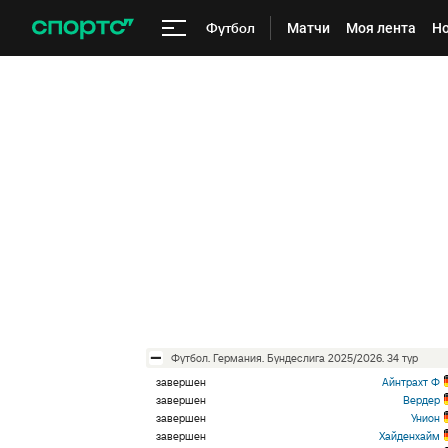
Футбол
Матчи
Моя лента
Но
футбол. Германия. Бундеслига 2025/2026. 34 тур
завершен
Айнтрахт Ф
завершен
Вердер
завершен
Унион
завершен
Хайденхайм