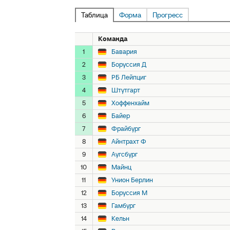
Таблица
Форма
Прогресс
Команда
1
Бавария
2
Боруссия Д
3
РБ Лейпциг
4
Штутгарт
5
Хоффенхайм
6
Байер
7
Фрайбург
8
Айнтрахт Ф
9
Аугсбург
10
Майнц
11
Унион Берлин
12
Боруссия М
13
Гамбург
14
Кельн