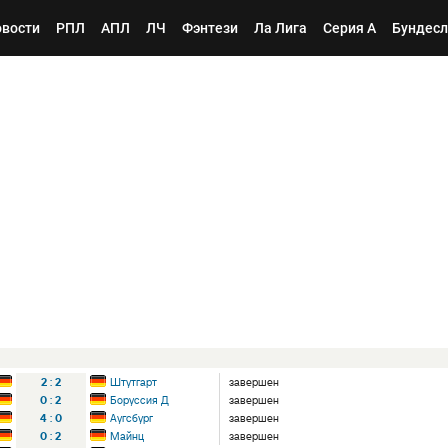
вости
РПЛ
АПЛ
ЛЧ
Фэнтези
Ла Лига
Серия А
Бундесл
2
:
2
Штутгарт
завершен
0
:
2
Боруссия Д
завершен
4
:
0
Аугсбург
завершен
0
:
2
Майнц
завершен