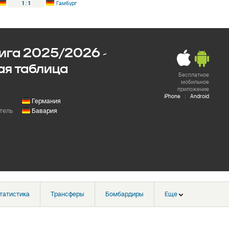
1
:
1
Гамбург
ига 2025/2026 -
ая таблица
Бесплатное
мобильное
приложение
iPhone
|
Android
Германия
тель
Бавария
татистика
Трансферы
Бомбардиры
Еще