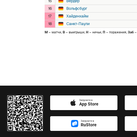
15
Вердер
16
Вольфсбург
17
Хайденхайм
18
Санкт-Паули
М
– матчи,
В
– выигрыши,
Н
– ничьи,
П
– поражения,
Заб
–
Загрузите в
App Store
Загрузите в
RuStore