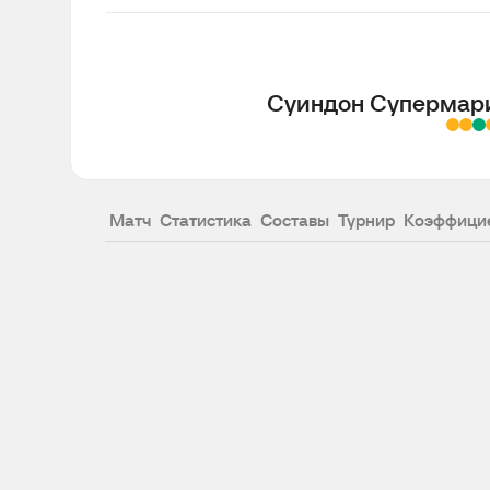
Суиндон Супермар
Матч
Статистика
Составы
Турнир
Коэффици