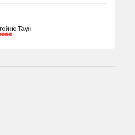
Ст
со
тейнс Таун
Состав
неизвест
Как тольк
появятся
данные, он
отобразятся
этом разде