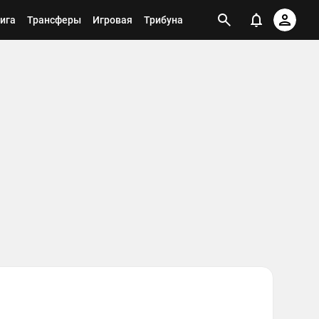
ига
Трансферы
Игровая
Трибуна