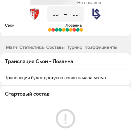
Не начался
--
--
Сьон
Лозанна
Матч
Статистика
Составы
Турнир
Коэффициенты
Трансляция Сьон - Лозанна
Трансляция будет доступна после начала матча
Стартовый состав