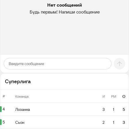
Нет сообщений
Будь первым! Напиши сообщение
Суперлига
#
О
Команда
И
РМ
4
Лозанна
3
1
5
5
Сьон
2
1
3