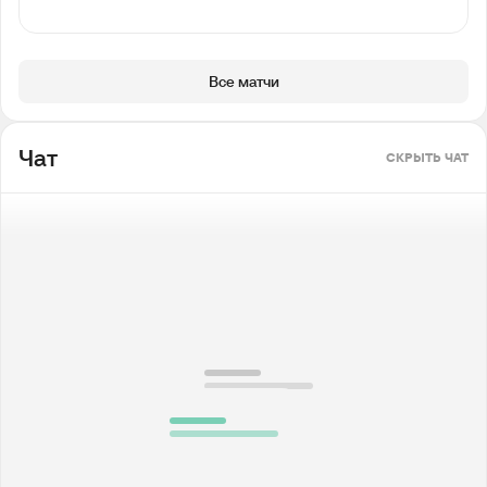
Все матчи
Чат
СКРЫТЬ ЧАТ