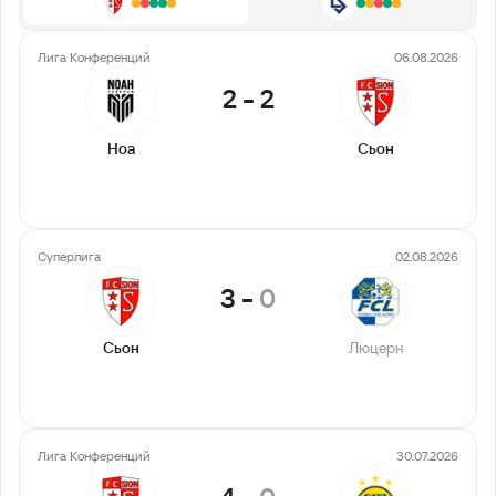
Лига Конференций
06.08.2026
2
-
2
Ноа
Сьон
Суперлига
02.08.2026
3
-
0
Сьон
Люцерн
Лига Конференций
30.07.2026