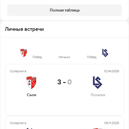
Полная таблица
Личные встречи
29
15
25
Побед
Ничьих
Побед
Суперлига
12.04.2026
3
-
0
Сьон
Лозанна
Суперлига
09.11.2025