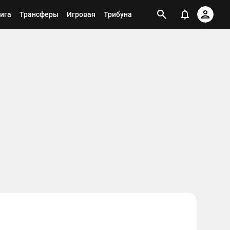
ига
Трансферы
Игровая
Трибуна
Ст
ко