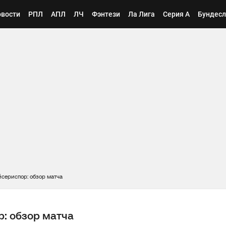
вости
РПЛ
АПЛ
ЛЧ
Фэнтези
Ла Лига
Серия А
Бундесл
сериспор: обзор матча
: обзор матча