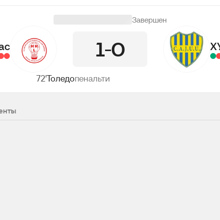
Завершен
1
0
ас
Х
72'
Толедо
пенальти
енты