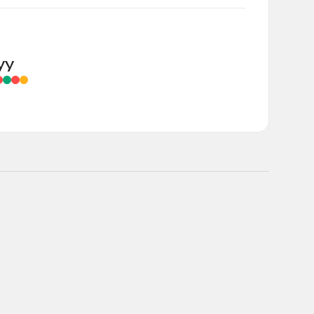
Пр
ма
УУ
Ур
Ла
Эр
Резу
про
игры
в
турн
«Тор