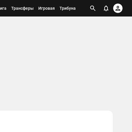
ига
Трансферы
Игровая
Трибуна