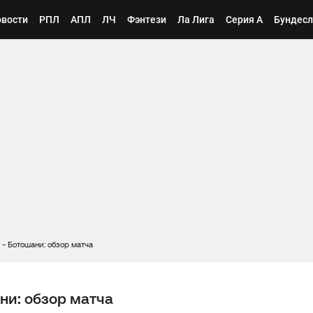
вости
РПЛ
АПЛ
ЛЧ
Фэнтези
Ла Лига
Серия А
Бундесл
- Ботошани: обзор матча
ни: обзор матча