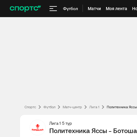
Футбол
Матчи
Моя лента
Но
Спортс
Футбол
Матч-центр
Лига 1
Политехника Яссы 
Лига 1
5 тур
Политехника Яссы - Ботоша