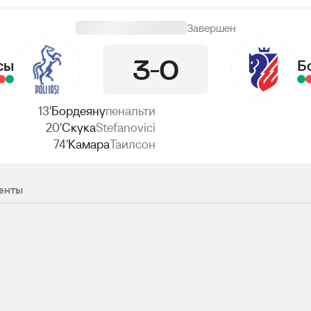
Завершен
3
0
сы
Б
13'
Бордеяну
пенальти
20'
Скука
Stefanovici
74'
Камара
Таилсон
енты