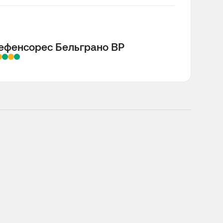
Ла
Ба
-
ефенсорес Бельграно ВР
Де
Бе
ВР
Тра
буд
дос
пос
нач
мат
Ст
со