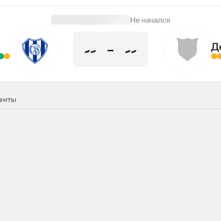
Не начался
--
--
Д
енты