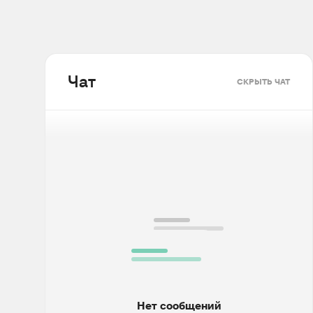
Чат
СКРЫТЬ ЧАТ
Нет сообщений