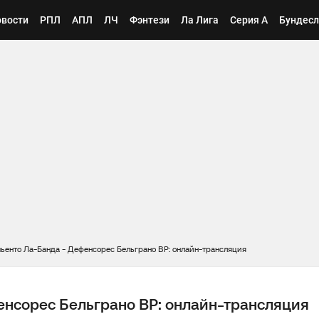
вости
РПЛ
АПЛ
ЛЧ
Фэнтези
Ла Лига
Серия А
Бундесл
ьенто Ла-Банда - Дефенсорес Бельграно ВР: онлайн-трансляция
нсорес Бельграно ВР: онлайн-трансляция