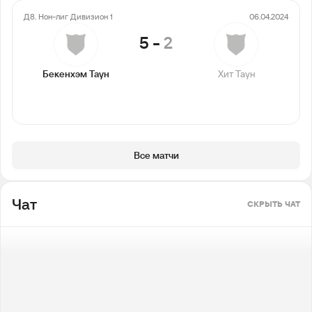
Д8. Нон-лиг Дивизион 1
06.04.2024
5
-
2
Бекенхэм Таун
Хит Таун
Все матчи
Чат
СКРЫТЬ ЧАТ