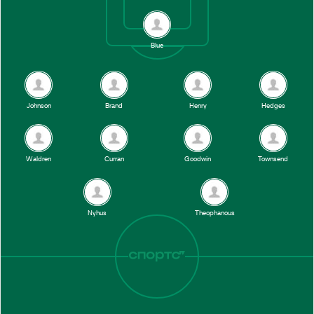
Blue
Johnson
Brand
Henry
Hedges
Waldren
Curran
Goodwin
Townsend
Nyhus
Theophanous