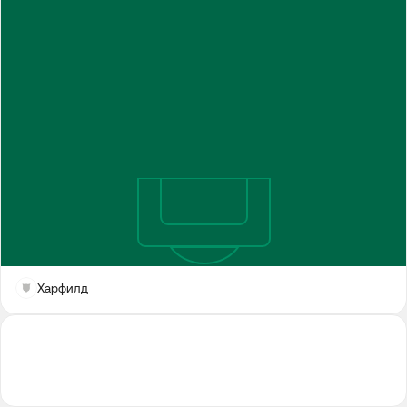
Харфилд