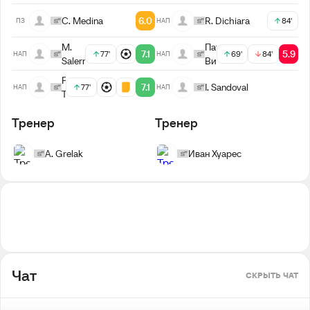
C. Medina
6.0
R. Dichiara
84'
ПЗ
НАП
M.
Патрисио
7.1
5.9
77'
69'
84'
НАП
НАП
Salerno
Видаль
F.
7.1
I. Sandoval
77'
НАП
НАП
Tissera
Тренер
Тренер
A. Grelak
Иван Хуарес
Чат
СКРЫТЬ ЧАТ