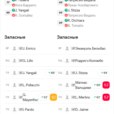
F. Tissera
Патрисио Видаль
77'
69'
Хосе Баррето
Лукас Альбертенго
J. Yangali
J. Stizza
88'
84'
R. González
Патрисио Видаль
R. Dichiara
84'
B. Tomatis
Запасные
Запасные
J. Enrico
Эмануэль Бильбао
ВР
ВР
G. Lillo
Родриго Коломбо
ЗЩ
ЗЩ
J. Yangali
J. Stizza
88'
84'
ПЗ
ЗЩ
Матиас
L. Pollacchi
5.7
69'
ПЗ
ПЗ
Вальдивия
G.
6.1
L. Merlino
5.7
52'
62'
ПЗ
ПЗ
Mayenfisch
I. Pardo
D. Jaime
ПЗ
ПЗ