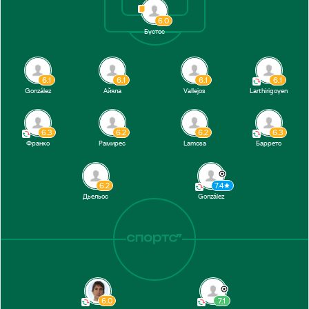
6.0
Бустос
6.1
6.1
6.1
6.1
González
Айяла
Vallejos
Larthirigoyen
6.3
6.2
6.2
6.3
Франко
Рамирес
Lamosa
Баррето
6.2
7.4
Дьельос
González
6.0
7.1