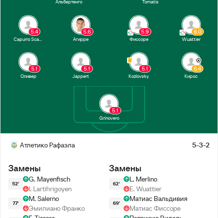
Альбертенго
Tomatis
5.4
5.6
5.9
6.0
Capurro Scabini
Агирре
Фиссоре
Wuattier
5.1
5.1
5.1
6.4
Оливер
Jappert
Kozlovsky
Кирос
5.1
Grinovero
Атлетико Рафаэла
5-3-2
Замены
Замены
G. Mayenfisch
L. Merlino
52'
62'
I. Lartihrigoyen
E. Wuattier
M. Salerno
Матиас Вальдивия
77'
69'
Эмилиано Франко
Матиас Фиссоре