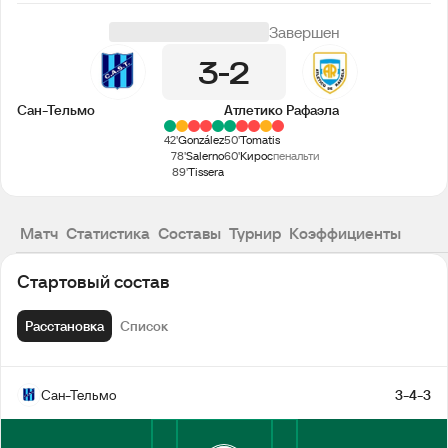
Завершен
3
2
Сан-Тельмо
Атлетико Рафаэла
42'
González
50'
Tomatis
78'
Salerno
60'
Кирос
пенальти
89'
Tissera
Матч
Статистика
Составы
Турнир
Коэффициенты
Стартовый состав
Расстановка
Список
Сан-Тельмо
3-4-3