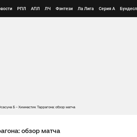
вости
РПЛ
АПЛ
ЛЧ
Фэнтези
Ла Лига
Серия А
Бундесл
сасуна Б - Химнастик Таррагона: обзор матча
агона: обзор матча