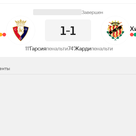
Завершен
1
1
Х
11'
Гарсия
пенальти
74'
Жарди
пенальти
енты