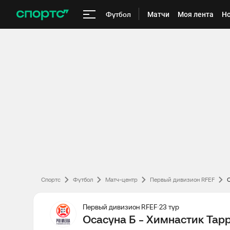
Футбол
Матчи
Моя лента
Но
Спортс
Футбол
Матч-центр
Первый дивизион RFEF
О
Первый дивизион RFEF
23 тур
Осасуна Б - Химнастик Тарр