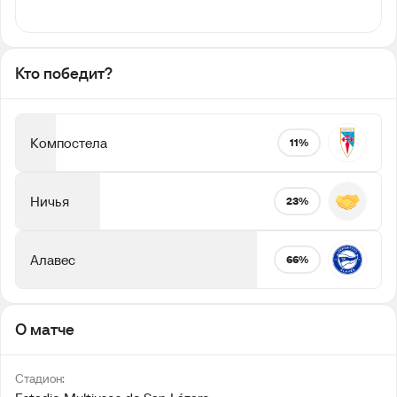
Кто победит?
Компостела
11%
Ничья
23%
Алавес
66%
О матче
Стадион: