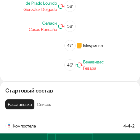
de Prado Lourido
58’
González Delgado
Селаси
58’
Casas Rancaño
47’
Моуриньо
Бенавидес
46’
Гевара
2-й тайм
Стартовый состав
Перерыв
Расстановка
Список
45’
Гевара
Компостела
4-4-2
Landeira Rodríguez
29’
Matos González