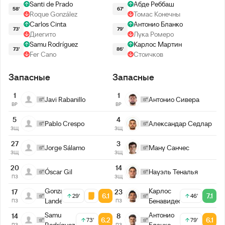
Santi de Prado
Абде Реббаш
58'
67'
Roque González
Томас Конечны
Carlos Cinta
Антонио Бланко
73'
79'
Диегито
Лука Ромеро
Samu Rodríguez
Карлос Мартин
73'
86'
Fer Cano
Стоичков
Запасные
Запасные
1
1
Javi Rabanillo
Антонио Сивера
ВР
ВР
5
4
Pablo Crespo
Александар Седлар
ЗЩ
ЗЩ
27
3
Jorge Sálamo
Ману Санчес
ЗЩ
ЗЩ
20
14
Óscar Gil
Науэль Теналья
ПЗ
ЗЩ
Gonzalo
Карлос
17
23
6.1
7.1
29'
46'
Landeira
Бенавидес
ПЗ
ПЗ
Samu
Антонио
14
8
6.2
6.1
73'
79'
Rodríguez
Бланко
ПЗ
ПЗ