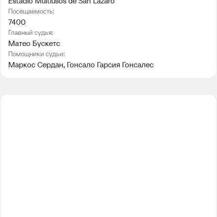
Estadio Multiusos de San Lázaro
Посещаемость:
7400
Главный судья:
Матео Бускетс
Помощники судьи:
Маркос Сердан
, 
Гонсало Гарсия Гонсалес