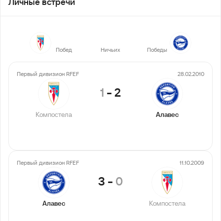
Личные встречи
0
0
2
Побед
Ничьих
Победы
Первый дивизион RFEF
28.02.2010
1
-
2
Компостела
Алавес
Первый дивизион RFEF
11.10.2009
3
-
0
Алавес
Компостела