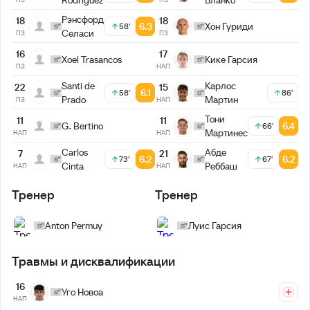
Рэнсфорд
18
18
6.3
Хон Гуриди
58'
Селаси
ПЗ
ПЗ
16
17
Xoel Trasancos
Кике Гарсия
ПЗ
НАП
Santi de
Карлос
22
15
6.1
58'
86'
Prado
Мартин
ПЗ
НАП
Тони
11
11
G. Bertino
6.4
66'
Мартинес
НАП
НАП
Carlos
Абде
7
21
6.2
6.2
73'
67'
Cinta
Реббаш
НАП
НАП
Тренер
Тренер
Anton Permuy
Луис Гарсия
Травмы и дисквалификации
16
Уго Новоа
НАП