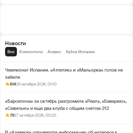
Новости
Все
Компостела
Алавес
Кубок Испании
Чемпионат Испании. «Атлетик» и «Мальорка» голов не
забили
614
29 октября 2024, 01:10
«Барселона» за октябрь разгромила «Реал», «Баварию»,
«Севилью» и еще два клуба с общим счетом 21:2
79
27 октября 2024, 00:20
В «Алавесе» опровергли информацию об интересе к