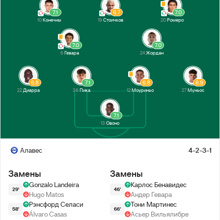
7.1
6.7
7.0
10
Конечны
19
Стоичков
20
Ромеро
7.0
7.0
6
Гевара
24
Жордан
6.8
7.1
6.8
6.9
22
Диарра
36
Пика
12
Моуриньо
27
Муньос
7.1
13
Овоно
Алавес
4-2-3-1
Замены
Замены
Gonzalo Landeira
Карлос Бенавидес
29'
46'
Hugo Matos
Андер Гевара
Рэнсфорд Селаси
Тони Мартинес
58'
66'
Álvaro Casas
Асьер Вильялибре