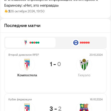
Баринову: «Нет, это неправда»
3
26 октября 2024, 19:50
Последние матчи
Второй дивизион RFEF
20.10.2024
1
-
0
Компостела
Гихуэло
Кубок федерации
16.10.2024
3
-
2