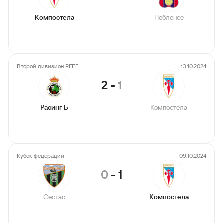
Компостела
Побленсе
Второй дивизион RFEF
13.10.2024
2
-
1
Расинг Б
Компостела
Кубок федерации
09.10.2024
0
-
1
Сестао
Компостела