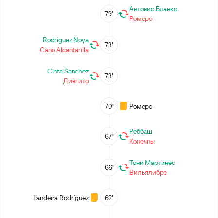
Антонио Бланко
79’
Ромеро
Rodríguez Noya
73’
Cano Alcantarilla
Cinta Sanchez
73’
Диегито
70’
Ромеро
Реббаш
67’
Конечны
Тони Мартинес
66’
Вильялибре
Landeira Rodríguez
62’