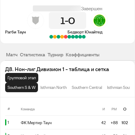
Завершен
1
0
Рагби Таун
Бедворт Юнайтед
Матч
Статистика
Турнир
Коэффициенты
Д8. Нон-лиг Дивизион 1 - таблица и сетка
Групповой этап
Southern S & W
Isthmian North
Southern Central
Isthmian South
#
О
Команда
И
РМ
1
ФК Мертир Таун
42
+88
102