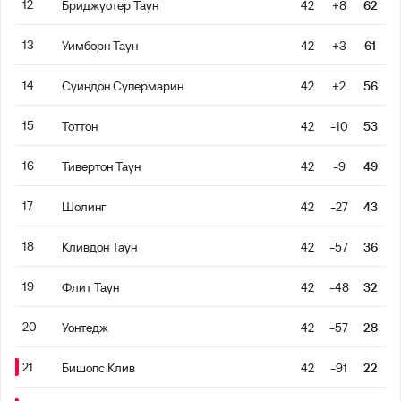
12
Бриджуотер Таун
42
+8
62
13
Уимборн Таун
42
+3
61
14
Суиндон Супермарин
42
+2
56
15
Тоттон
42
-10
53
16
Тивертон Таун
42
-9
49
17
Шолинг
42
-27
43
18
Кливдон Таун
42
-57
36
19
Флит Таун
42
-48
32
20
Уонтедж
42
-57
28
21
Бишопс Клив
42
-91
22