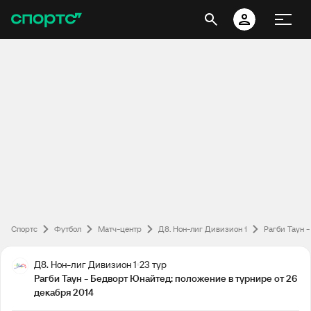
Спортс
Футбол
Матч-центр
Д8. Нон-лиг Дивизион 1
Рагби Таун 
Д8. Нон-лиг Дивизион 1
23 тур
Рагби Таун - Бедворт Юнайтед: положение в турнире от 26
декабря 2014