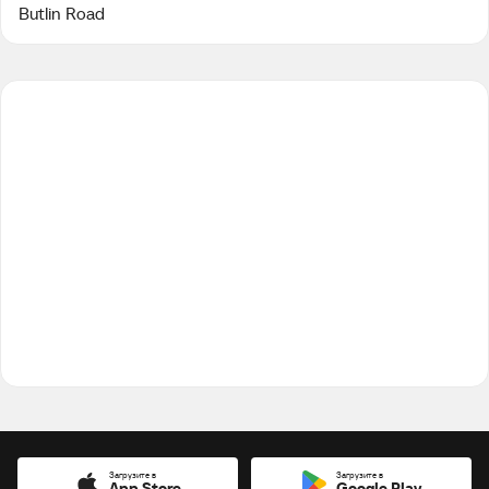
Butlin Road
Загрузите в
Загрузите в
App Store
Google Play