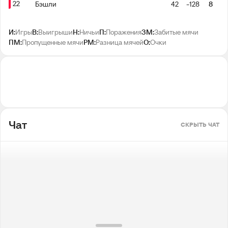
22
Бэшли
42
-128
8
И:
Игры
В:
Выигрыши
Н:
Ничьи
П:
Поражения
ЗМ:
Забитые мячи
ПМ:
Пропущенные мячи
РМ:
Разница мячей
О:
Очки
Чат
СКРЫТЬ ЧАТ