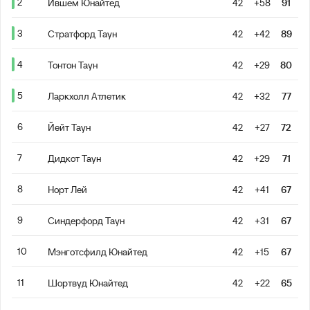
2
Ившем Юнайтед
42
+58
91
3
Стратфорд Таун
42
+42
89
4
Тонтон Таун
42
+29
80
5
Ларкхолл Атлетик
42
+32
77
6
Йейт Таун
42
+27
72
7
Дидкот Таун
42
+29
71
8
Норт Лей
42
+41
67
9
Синдерфорд Таун
42
+31
67
10
Мэнготсфилд Юнайтед
42
+15
67
11
Шортвуд Юнайтед
42
+22
65