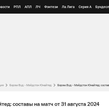
вости
РПЛ
АПЛ
ЛЧ
Фэнтези
Ла Лига
Серия А
Бундесл
ция
Борэм Вуд - Мэйдстон Юнайтед
Борэм Вуд - Мэйдстон Юнайтед: составы
ед: составы на матч от 31 августа 2024