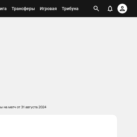
ига
Трансферы
Игровая
Трибуна
 на матч от 31 августа 2024
Ст
со