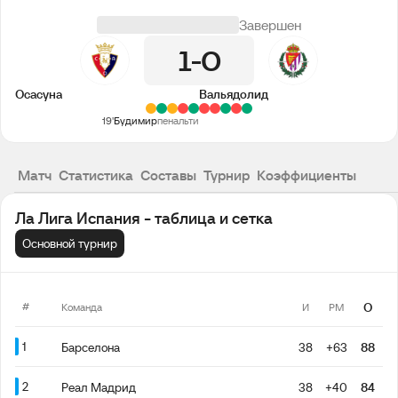
Завершен
1
0
Осасуна
Вальядолид
19'
Будимир
пенальти
Матч
Статистика
Составы
Турнир
Коэффициенты
Ла Лига Испания - таблица и сетка
Основной турнир
#
О
Команда
И
РМ
1
Барселона
38
+63
88
2
Реал Мадрид
38
+40
84