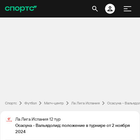
Спортс
Футбол
Матч-центр
Ла Лига Испания
Осасуна - Вальядо
Ла Лига Испания
12 тур
Осасуна - Вальядолид: положение в турнире от 2 ноября
2024