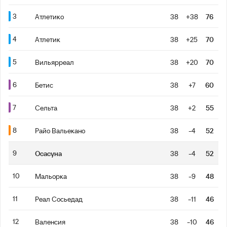
3
Атлетико
38
+38
76
4
Атлетик
38
+25
70
5
Вильярреал
38
+20
70
6
Бетис
38
+7
60
7
Сельта
38
+2
55
8
Райо Вальекано
38
-4
52
9
Осасуна
38
-4
52
10
Мальорка
38
-9
48
11
Реал Сосьедад
38
-11
46
12
Валенсия
38
-10
46