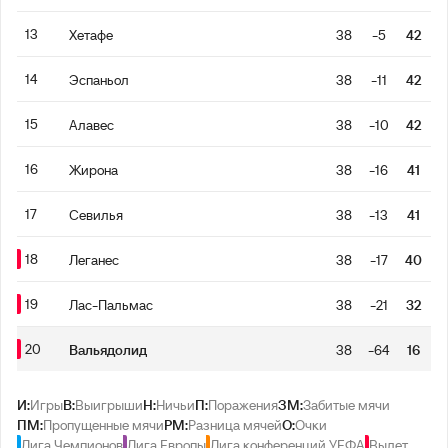
13
Хетафе
38
-5
42
14
Эспаньол
38
-11
42
15
Алавес
38
-10
42
16
Жирона
38
-16
41
17
Севилья
38
-13
41
18
Леганес
38
-17
40
19
Лас-Пальмас
38
-21
32
20
Вальядолид
38
-64
16
И:
Игры
В:
Выигрыши
Н:
Ничьи
П:
Поражения
ЗМ:
Забитые мячи
ПМ:
Пропущенные мячи
РМ:
Разница мячей
О:
Очки
Лига Чемпионов
Лига Европы
Лига конференций УЕФА
Вылет