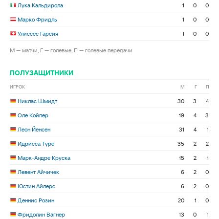
Лука Кальдирола
1
0
0
Марко Фридль
1
0
0
Улиссес Гарсия
1
0
0
М — матчи, Г — голевые, П — голевые передачи
ПОЛУЗАЩИТНИКИ
ИГРОК
М
Г
П
Никлас Шмидт
30
3
4
Оле Койпер
19
4
3
Леон Йенсен
31
4
1
Идрисса Туре
35
2
2
Марк-Андре Круcка
15
2
1
Левент Айчичек
6
2
0
Юстин Айлерс
6
2
0
Деннис Розин
20
1
0
Фридолин Вагнер
13
0
1