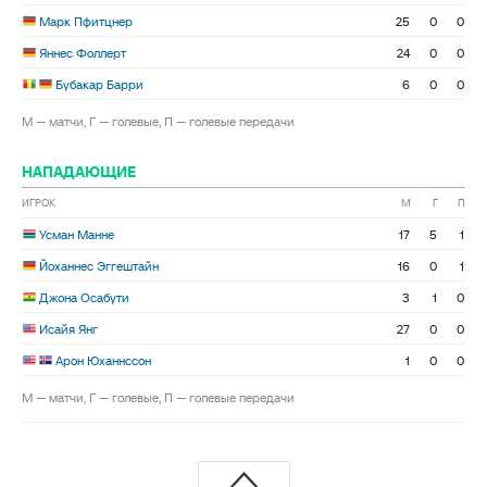
Марк Пфитцнер
25
0
0
Яннес Фоллерт
24
0
0
Бубакар Барри
6
0
0
М — матчи, Г — голевые, П — голевые передачи
НАПАДАЮЩИЕ
ИГРОК
М
Г
П
Усман Манне
17
5
1
Йоханнес Эггештайн
16
0
1
Джона Осабути
3
1
0
Исайя Янг
27
0
0
Арон Юханнссон
1
0
0
М — матчи, Г — голевые, П — голевые передачи