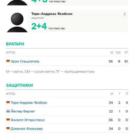
гол плюс пас
Торе-Андреас Якобсен
3
защитник
2+4
гол плюс пас
ВРАТАРИ
ИГРОК
М
СМ
ПГ
Эрик Ольшлэгель
36
8
61
М — матчи, СМ — сухие матчи, ПГ — пропущенные голы
ЗАЩИТНИКИ
ИГРОК
М
Г
П
Торе-Андреас Якобсен
34
2
4
Йеспер Верлат
22
1
0
Филипп Эггерсглюсс
36
0
0
Доминик Фолькмер
34
0
0