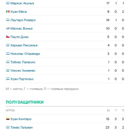
Маркос Акунья
17
1
1
Хуан Меса
8
0
2
Лаутаро Риверо
19
1
0
Матиас Винья
10
0
0
Пауло Диас
5
0
0
Херман Песселья
4
0
0
Николас Отаменди
3
0
0
Тобиас Паласио
1
0
0
Улисес Хименес
1
0
0
Хуан Портильо
1
0
0
М — матчи, Г — голевые, П — голевые передачи
ПОЛУЗАЩИТНИКИ
ИГРОК
М
Г
П
Хуан Кинтеро
15
3
3
Томас Гальван
23
3
2