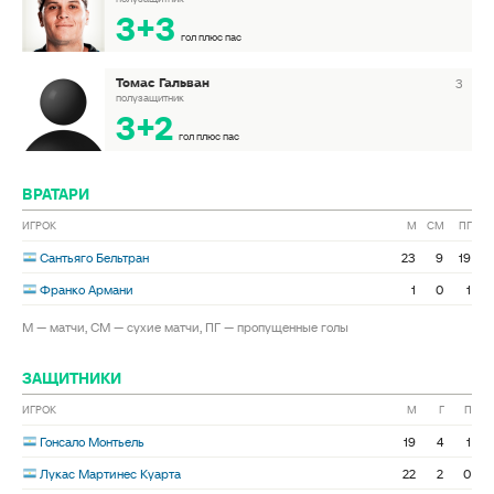
3+3
гол плюс пас
Томас Гальван
3
полузащитник
3+2
гол плюс пас
ВРАТАРИ
ИГРОК
М
СМ
ПГ
Сантьяго Бельтран
23
9
19
Франко Армани
1
0
1
М — матчи, СМ — сухие матчи, ПГ — пропущенные голы
ЗАЩИТНИКИ
ИГРОК
М
Г
П
Гонсало Монтьель
19
4
1
Лукас Мартинес Куарта
22
2
0