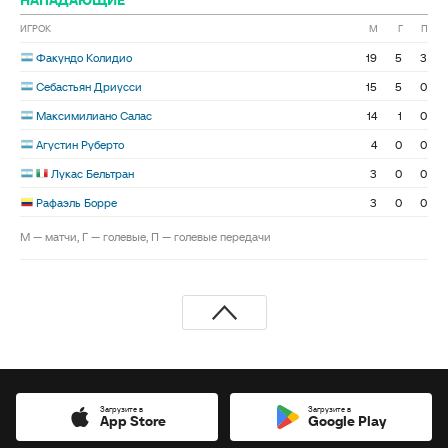
НАПАДАЮЩИЕ
ИГРОК
М
Г
П
Факундо Колидио
19
5
3
Себастьян Дриусси
15
5
0
Максимилиано Салас
14
1
0
Агустин Руберто
4
0
0
Лукас Бельтран
3
0
0
Рафаэль Борре
3
0
0
М — матчи, Г — голевые, П — голевые передачи
Загрузите в
Загрузите в
App Store
Google Play