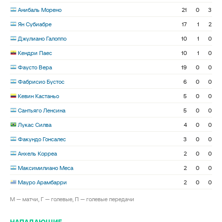
Анибаль Морено
21
0
3
Ян Субиабре
17
1
2
Джулиано Галоппо
10
1
0
Кендри Паес
10
1
0
Фаусто Вера
19
0
0
Фабрисио Бустос
6
0
0
Кевин Кастаньо
5
0
0
Сантьяго Ленсина
5
0
0
Лукас Силва
4
0
0
Факундо Гонсалес
3
0
0
Анхель Корреа
2
0
0
Максимилиано Меса
2
0
0
Мауро Арамбарри
2
0
0
М — матчи, Г — голевые, П — голевые передачи