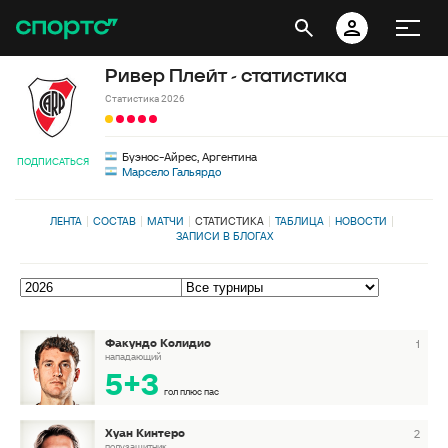
Ривер Плейт - статистика
Статистика 2026
Буэнос-Айрес, Аргентина
ПОДПИСАТЬСЯ
Марсело Гальярдо
ЛЕНТА
СОСТАВ
МАТЧИ
СТАТИСТИКА
ТАБЛИЦА
НОВОСТИ
ЗАПИСИ В БЛОГАХ
Факундо Колидио
1
нападающий
5+3
гол плюс пас
Хуан Кинтеро
2
полузащитник