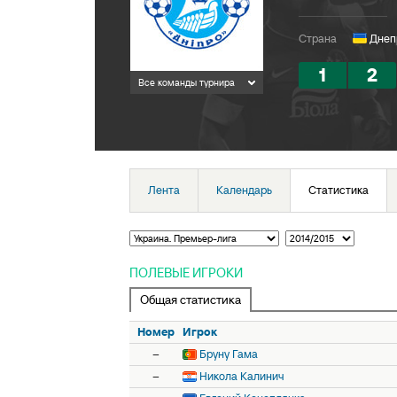
Страна
Днепр
1
2
Все команды турнира
Лента
Календарь
Статистика
ПОЛЕВЫЕ ИГРОКИ
Общая статистика
Номер
Игрок
–
Бруну Гама
–
Никола Калинич