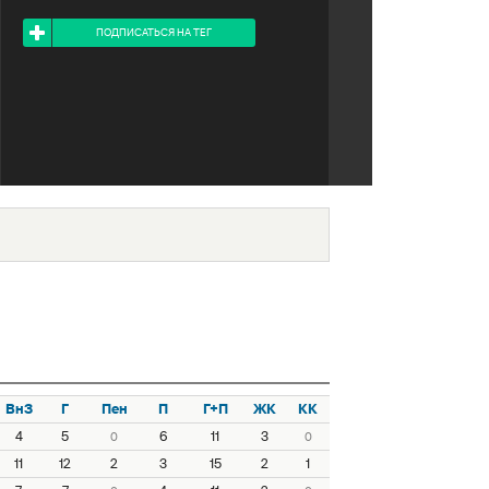
Я ПОДПИСАН НА ТЕГ
ПОДПИСАТЬСЯ НА ТЕГ
ВнЗ
Г
Пен
П
Г+П
ЖК
КК
4
5
6
11
3
0
0
11
12
2
3
15
2
1