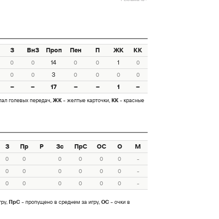
З
ВнЗ
Проп
Пен
П
ЖК
КК
14
1
0
0
0
0
0
3
0
0
0
0
0
0
–
–
17
–
–
1
–
лал голевых передач,
ЖК
- желтые карточки,
КК
- красные
З
Пр
Р
Зс
ПрС
ОС
О
М
0
0
0
0
0
0
-
0
0
0
0
0
0
-
0
0
0
0
0
0
-
гру,
ПрС
- пропущено в среднем за игру,
ОС
- очки в