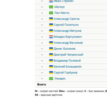
–
Иван Стринич
–
Матеус
–
Лео Матос
–
Александр Сваток
–
Сергей Политыло
–
Александр Мигунов
–
Младен Бартулович
–
Александр Васильев
–
Денис Баланюк
–
Дмитрий Чигринский
–
Владимир Полевой
–
Евгений Бохашвили
–
Сергей Горбунов
–
Эжидио
Всего
М
- сыграл матчей,
Мин
- сыграл минут,
З
- был заменен,
В
КК
- красные карточки