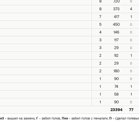
8
720
0
8
373
4
7
417
1
5
450
0
4
146
0
3
117
0
3
29
0
2
92
1
2
29
0
2
180
0
1
90
0
1
74
1
1
58
1
1
90
0
23394
77
нЗ
- вышел на замену,
Г
- забил голов,
Пен
- забил голов с пенальти,
П
- сделал голевы