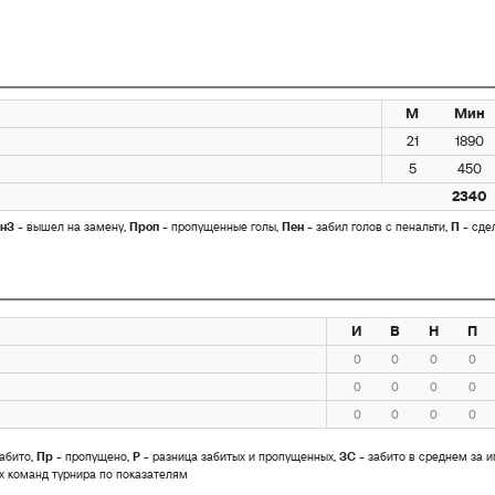
М
Мин
21
1890
5
450
2340
нЗ
- вышел на замену,
Проп
- пропущенные голы,
Пен
- забил голов с пенальти,
П
- сде
И
В
Н
П
0
0
0
0
0
0
0
0
0
0
0
0
абито,
Пр
- пропущено,
Р
- разница забитых и пропущенных,
ЗС
- забито в среднем за и
х команд турнира по показателям