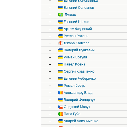
–
Евгений Коноплянка
–
Евгений Селезнев
–
Дуглас
–
Евгений Шахов
–
Артем Федецкий
–
Руслан Ротань
–
Джаба Канкава
–
Валерий Лучкевич
–
Роман Зозуля
–
Павел Ксенз
–
Сергей Кравченко
–
Евгений Чеберячко
–
Роман Безус
–
Александру Влад
–
Валерий Федорчук
–
Ондржей Мазух
–
Папа Гуйе
–
Андрей Близниченко