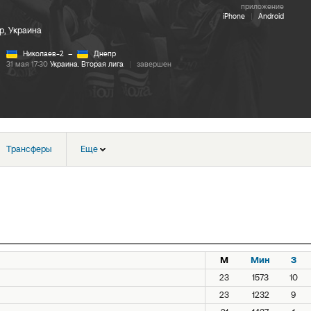
приложение
iPhone
|
Android
, Украина
Николаев-2
–
Днепр
31 мая 17:30
Украина. Вторая лига
|
завершен
Трансферы
Еще
М
Мин
З
23
1573
10
23
1232
9