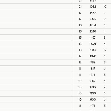
21
1437
1
21
1082
10
17
1462
0
17
855
7
16
1254
1
16
1246
1
15
1197
3
13
1021
4
13
933
6
12
1070
1
12
789
3
11
817
0
11
814
5
10
867
1
10
606
2
10
900
0
10
900
0
8
474
5