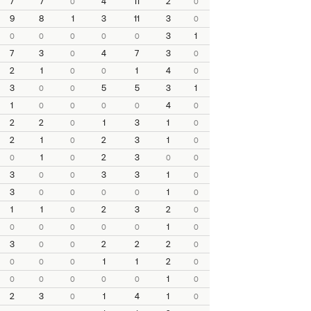
7
7
4
11
2
0
0
9
8
1
3
11
3
0
3
1
0
0
0
0
0
7
3
4
7
3
0
0
2
1
1
4
0
0
0
3
5
5
3
1
0
0
1
4
0
0
0
0
0
2
2
1
3
1
0
0
2
1
2
3
1
0
0
1
2
3
0
0
0
0
3
3
3
1
0
0
0
3
1
0
0
0
0
0
1
1
2
3
2
0
0
1
0
0
0
0
0
0
3
2
2
2
0
0
0
1
1
2
0
0
0
0
1
0
0
0
0
0
0
2
3
1
4
1
0
0