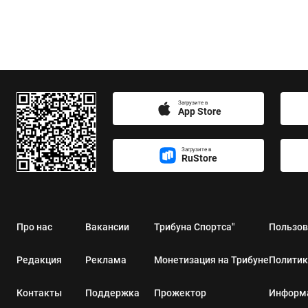
Загрузите в
App Store
Загрузите в
RuStore
Про нас
Вакансии
Трибуна Спортса"
Пользов
Редакция
Реклама
Монетизация на Трибуне
Политик
Контакты
Поддержка
Прожектор
Информа