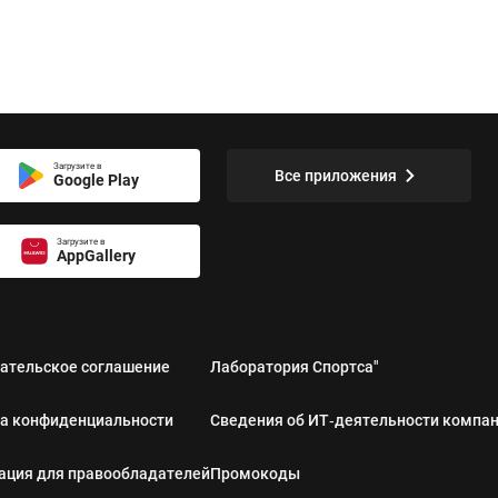
Загрузите в
Все приложения
Google Play
Загрузите в
AppGallery
ательское соглашение
Лаборатория Спортса"
а конфиденциальности
Сведения об ИТ‑деятельности компа
ция для правообладателей
Промокоды