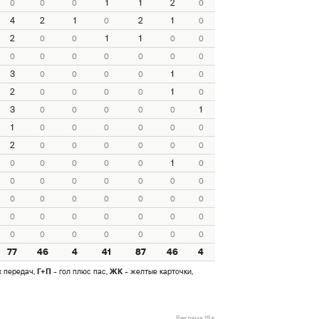
1
1
2
0
0
0
0
4
2
1
2
1
0
0
2
1
1
0
0
0
0
0
0
0
0
0
0
0
3
1
0
0
0
0
0
2
1
0
0
0
0
0
3
1
0
0
0
0
0
1
0
0
0
0
0
0
2
0
0
0
0
0
0
1
0
0
0
0
0
0
0
0
0
0
0
0
0
0
0
0
0
0
0
0
0
0
0
0
0
0
0
0
0
0
0
0
0
0
77
46
4
41
87
46
4
х передач,
Г+П
- гол плюс пас,
ЖК
- желтые карточки,
Реклама 18+