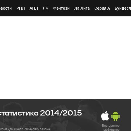
вости
РПЛ
АПЛ
ЛЧ
Фэнтези
Ла Лига
Серия А
Бундесл
 статистика 2014/2015
Бесплатное
 команды Днепр 2014/2015 сезона
мобильное