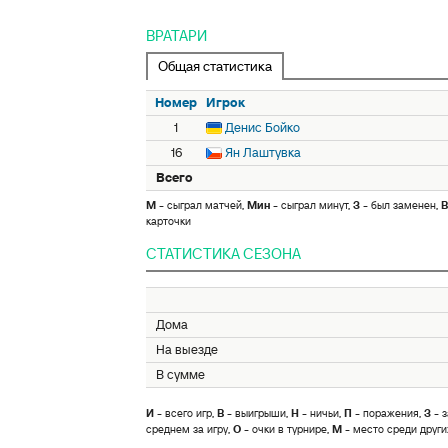
ВРАТАРИ
Общая статистика
Номер
Игрок
1
Денис Бойко
16
Ян Лаштувка
Всего
М
- сыграл матчей,
Мин
- сыграл минут,
З
- был заменен,
В
карточки
СТАТИСТИКА СЕЗОНА
Дома
На выезде
В сумме
И
- всего игр,
В
- выигрыши,
Н
- ничьи,
П
- поражения,
З
- з
среднем за игру,
О
- очки в турнире,
М
- место среди други