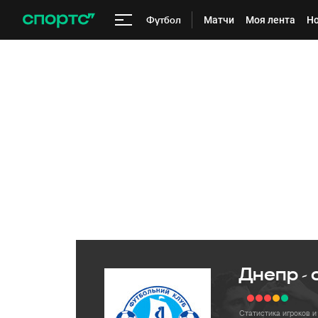
Футбол
Матчи
Моя лента
Но
Днепр -
Статистика игроков и