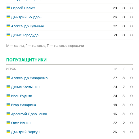
Сергей Палюх
29
0
0
Дмитрий Бондарь
26
0
0
Александр Кулинич
22
0
0
Денис Тарадуда
21
0
0
М — матчи, Г — голевые, П — голевые передачи
ПОЛУЗАЩИТНИКИ
ИГРОК
М
Г
П
Александр Назаренко
27
8
0
Денис Костышин
31
7
0
Иван Будняк
24
5
0
Егор Назарина
18
3
0
Арсентий Дорошенко
16
3
0
Олег Ильин
22
2
0
Дмитрий Вергун
26
1
0