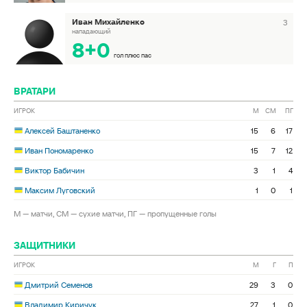
Иван Михайленко
3
нападающий
8+0
гол плюс пас
ВРАТАРИ
ИГРОК
М
СМ
ПГ
Алексей Баштаненко
15
6
17
Иван Пономаренко
15
7
12
Виктор Бабичин
3
1
4
Максим Луговский
1
0
1
М — матчи, СМ — сухие матчи, ПГ — пропущенные голы
ЗАЩИТНИКИ
ИГРОК
М
Г
П
Дмитрий Семенов
29
3
0
Владимир Киричук
27
1
0