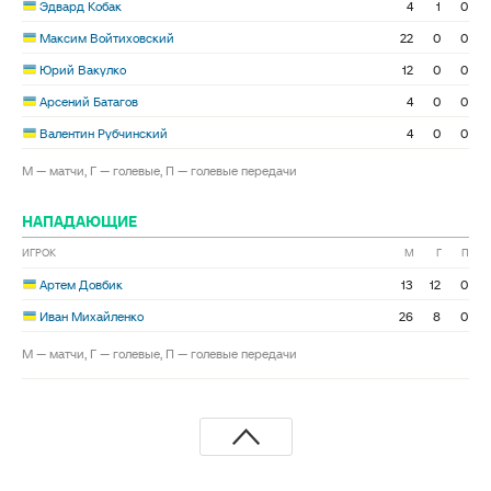
Эдвард Кобак
4
1
0
Максим Войтиховский
22
0
0
Юрий Вакулко
12
0
0
Арсений Батагов
4
0
0
Валентин Рубчинский
4
0
0
М — матчи, Г — голевые, П — голевые передачи
НАПАДАЮЩИЕ
ИГРОК
М
Г
П
Артем Довбик
13
12
0
Иван Михайленко
26
8
0
М — матчи, Г — голевые, П — голевые передачи