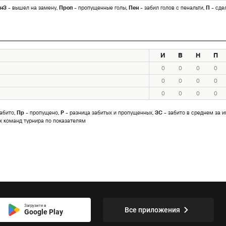
нЗ
- вышел на замену,
Проп
- пропущенные голы,
Пен
- забил голов с пенальти,
П
- сде
И
В
Н
П
0
0
0
0
0
0
0
0
0
0
0
0
абито,
Пр
- пропущено,
Р
- разница забитых и пропущенных,
ЗС
- забито в среднем за и
х команд турнира по показателям
Загрузите в
Все приложения
Google Play