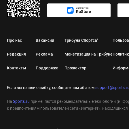
Загрузите в
RuStore
Про нас
Вакансии
Трибуна Спортса"
Пользов
Редакция
Реклама
Монетизация на Трибуне
Политик
Контакты
Поддержка
Прожектор
Информа
Если вы нашли ошибку, сообщите нам об этом:
support@sports.r
На
Sports.ru
применяются рекомендательные технологии (инфор
к предпочтениям пользователей сети «Интернет», находящихся