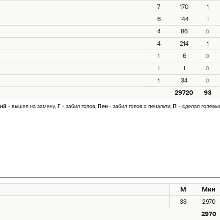
7
170
1
6
144
1
4
86
0
4
214
1
1
6
0
1
1
0
1
34
0
29720
93
нЗ
- вышел на замену,
Г
- забил голов,
Пен
- забил голов с пенальти,
П
- сделал голевы
М
Мин
33
2970
2970