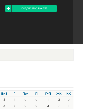
Я ПОДПИСАН НА ТЕГ
ПОДПИСАТЬСЯ НА ТЕГ
ВнЗ
Г
Пен
П
Г+П
ЖК
КК
3
1
1
3
0
0
0
2
3
3
7
1
0
0