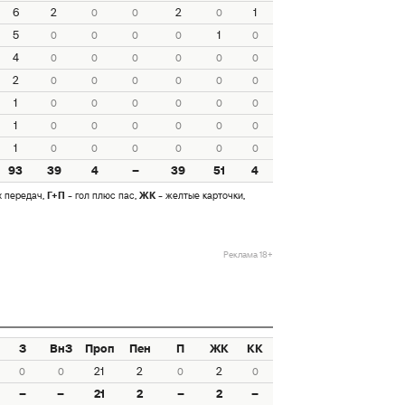
6
2
2
1
0
0
0
5
1
0
0
0
0
0
4
0
0
0
0
0
0
2
0
0
0
0
0
0
1
0
0
0
0
0
0
1
0
0
0
0
0
0
1
0
0
0
0
0
0
93
39
4
–
39
51
4
х передач,
Г+П
- гол плюс пас,
ЖК
- желтые карточки,
Реклама 18+
З
ВнЗ
Проп
Пен
П
ЖК
КК
21
2
2
0
0
0
0
–
–
21
2
–
2
–