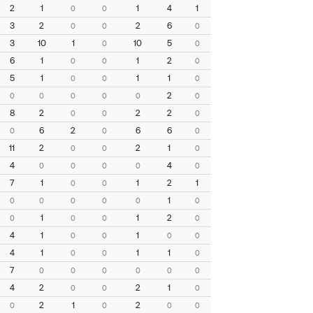
2
1
1
4
1
0
0
3
2
2
6
0
0
0
3
10
1
10
5
0
0
6
1
1
2
0
0
0
5
1
1
1
0
0
0
2
0
0
0
0
0
0
8
2
2
2
0
0
0
6
2
6
6
0
0
0
11
2
2
1
0
0
0
4
4
0
0
0
0
0
7
1
1
2
1
0
0
1
0
0
0
0
0
0
1
1
2
0
0
0
0
4
1
1
0
0
0
0
4
1
1
1
0
0
0
7
0
0
0
0
0
0
4
2
2
1
0
0
0
2
1
2
0
0
0
0