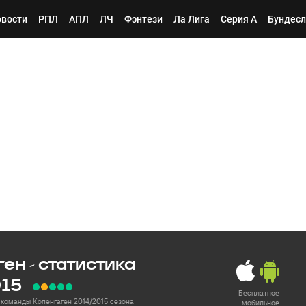
вости
РПЛ
АПЛ
ЛЧ
Фэнтези
Ла Лига
Серия А
Бундесл
ен - статистика
015
Бесплатное
 команды Копенгаген 2014/2015 сезона
мобильное