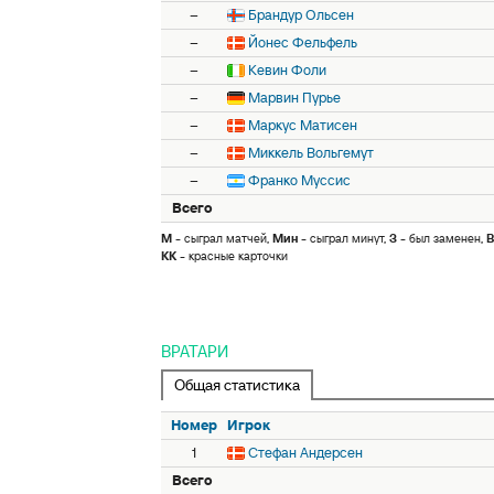
–
Брандур Ольсен
–
Йонес Фельфель
–
Кевин Фоли
–
Марвин Пурье
–
Маркус Матисен
–
Миккель Вольгемут
–
Франко Муссис
Всего
М
- сыграл матчей,
Мин
- сыграл минут,
З
- был заменен,
В
КК
- красные карточки
ВРАТАРИ
Общая статистика
Номер
Игрок
1
Стефан Андерсен
Всего