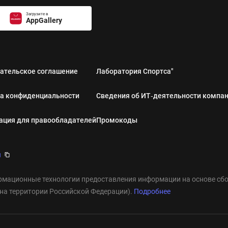
Загрузите в
AppGallery
ательское соглашение
Лаборатория Спортса"
а конфиденциальности
Сведения об ИТ‑деятельности компа
ция для правообладателей
Промокоды
u
мационные технологии предоставления информации на основе сбор
 на территории Российской Федерации).
Подробнее