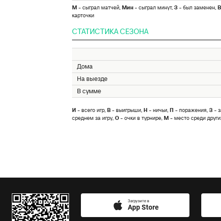
М
- сыграл матчей,
Мин
- сыграл минут,
З
- был заменен,
В
карточки
СТАТИСТИКА СЕЗОНА
Дома
На выезде
В сумме
И
- всего игр,
В
- выигрыши,
Н
- ничьи,
П
- поражения,
З
- з
среднем за игру,
О
- очки в турнире,
М
- место среди други
Загрузите в
App Store