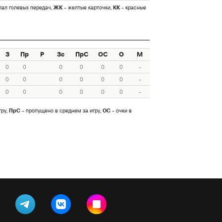
лал голевых передач,
ЖК
- желтые карточки,
КК
- красные
З
Пр
Р
Зс
ПрС
ОС
О
М
0
0
0
0
0
0
-
0
0
0
0
0
0
-
0
0
0
0
0
0
-
гру,
ПрС
- пропущено в среднем за игру,
ОС
- очки в