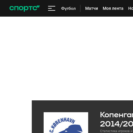
Футбол
Матчи
Моя лента
Но
Копенгаг
2014/2
Статистика игроков и