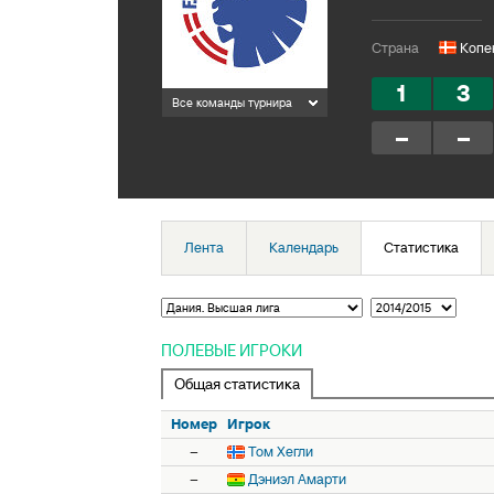
Страна
Копен
1
3
Все команды турнира
–
–
Лента
Календарь
Статистика
ПОЛЕВЫЕ ИГРОКИ
Общая статистика
Номер
Игрок
–
Том Хегли
–
Дэниэл Амарти