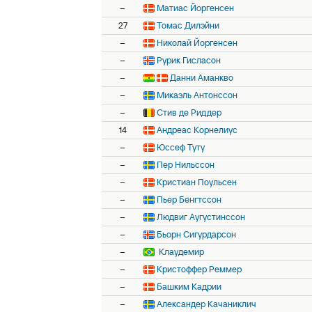
–
Матиас Йоргенсен
27
Томас Дилэйни
–
Николай Йоргенсен
–
Рурик Гисласон
–
Данни Аманкво
–
Микаэль Антонссон
–
Стив де Риддер
14
Андреас Корнелиус
–
Юссеф Туту
–
Пер Нильссон
–
Кристиан Поульсен
–
Пьер Бенгтссон
–
Людвиг Аугустинссон
–
Бьорн Сигурдарсон
–
Клаудемир
–
Кристоффер Реммер
–
Башким Кадрии
–
Александер Качаниклич