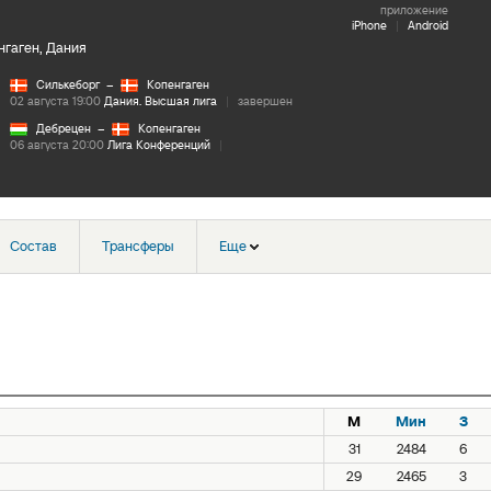
приложение
iPhone
|
Android
гаген, Дания
Силькеборг
–
Копенгаген
02 августа 19:00
Дания. Высшая лига
|
завершен
Дебрецен
–
Копенгаген
06 августа 20:00
Лига Конференций
|
Состав
Трансферы
Еще
М
Мин
З
31
2484
6
29
2465
3