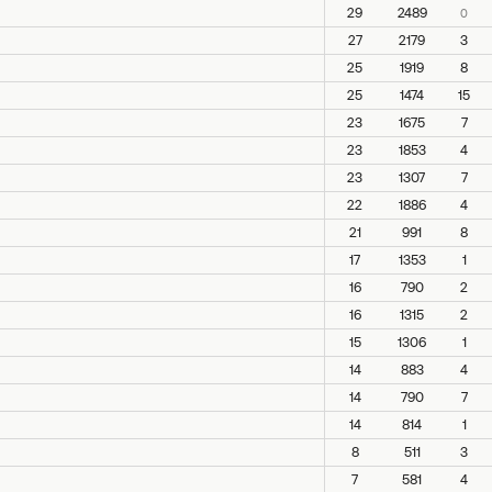
29
2489
0
27
2179
3
25
1919
8
25
1474
15
23
1675
7
23
1853
4
23
1307
7
22
1886
4
21
991
8
17
1353
1
16
790
2
16
1315
2
15
1306
1
14
883
4
14
790
7
14
814
1
8
511
3
7
581
4